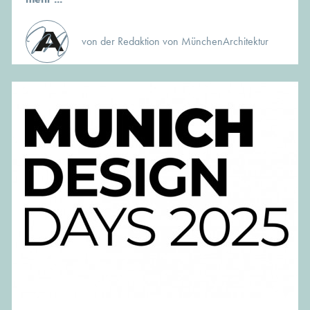
von der Redaktion von MünchenArchitektur