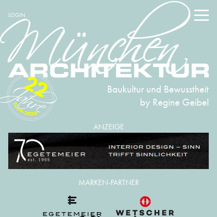
LOGIN
22
Baukultur und Bewusstheit
by Regine Geibel
2004-2026
ANZEIGE