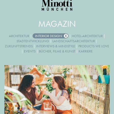
MAGAZIN
ARCHITEKTUR
|
INTERIOR DESIGN
|
HOTEL-ARCHITEKTUR
|
STADTENTWICKLUNG
|
LANDSCHAFTSARCHITEKTUR
|
ZUKUNFTSTRENDS
|
INTERVIEWS & MINDSTYLE
|
PRODUCTS WE LOVE
|
EVENTS
|
BÜCHER, FILME & KUNST
|
KARRIERE