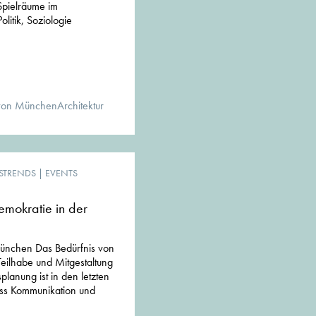
 Spielräume im
litik, Soziologie
von MünchenArchitektur
STRENDS
|
EVENTS
emokratie in der
ünchen Das Bedürfnis von
eilhabe und Mitgestaltung
lanung ist in den letzten
ass Kommunikation und