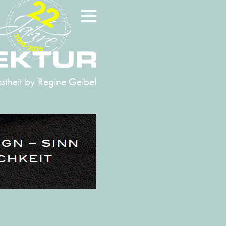
22
2004-2026
stheit
by Regine Geibel