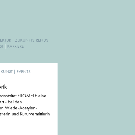
EKTUR
|
ZUKUNFTSTRENDS
|
ST
|
KARRIERE
& KUNST
|
EVENTS
rik
ranstaltet FILOMELE eine
rt - bei den
gen Wiede-Acetylen-
erin und Kulturvermittlerin
.