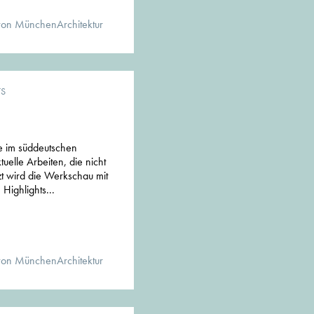
von MünchenArchitektur
TS
e im süddeutschen
uelle Arbeiten, die nicht
zt wird die Werkschau mit
Highlights...
von MünchenArchitektur