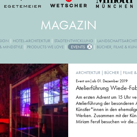
MAGAZIN
ESIGN
|
HOTEL-ARCHITEKTUR
|
STADTENTWICKLUNG
|
LANDSCHAFTSARCHIT
& MINDSTYLE
|
PRODUCTS WE LOVE
|
EVENTS
|
BÜCHER, FILME & KUN
ARCHITEKTUR
|
BÜCHER
|
FILME 
Event am|ab 01. Dezember 2019
Atelierführung Wiede-Fab
Am ersten Advent um 15 Uhr ve
Atelierführung der besonderen A
Künstler*innen in den ehemali
Werken. Zusammen mit der Künstl
Miriam Ferstl besuchen wir die..