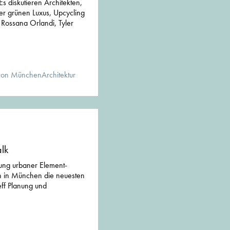
Es diskutieren Architekten,
ber grünen Luxus, Upcycling
 Rossana Orlandi, Tyler
von MünchenArchitektur
lk
tung urbaner Element-
n in München die neuesten
eff Planung und