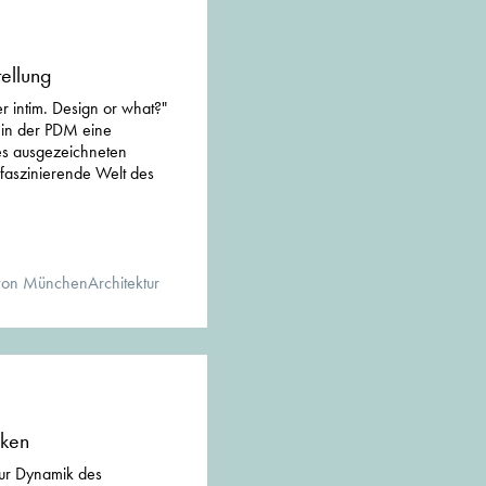
ellung
r intim. Design or what?"
 in der PDM eine
es ausgezeichneten
 faszinierende Welt des
von MünchenArchitektur
ken
ur Dynamik des