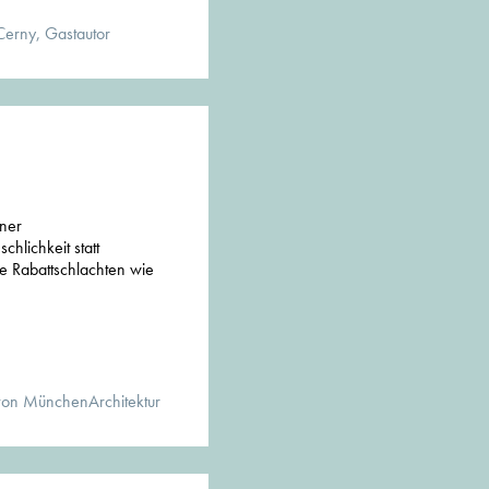
Cerny, Gastautor
hner
chlichkeit statt
 Rabattschlachten wie
von MünchenArchitektur