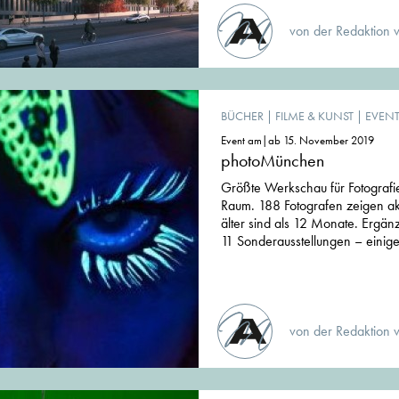
von der Redaktion 
BÜCHER
|
FILME & KUNST
|
EVEN
Event am|ab 15. November 2019
photoMünchen
Größte Werkschau für Fotografi
Raum. 188 Fotografen zeigen akt
älter sind als 12 Monate. Ergän
11 Sonderausstellungen – einige 
von der Redaktion 