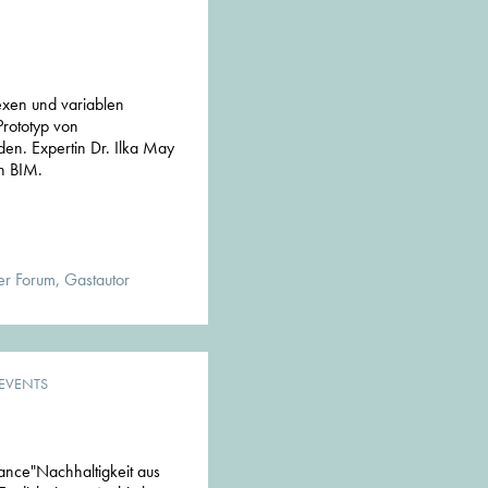
exen und variablen
Prototyp von
en. Expertin Dr. Ilka May
n BIM.
er Forum, Gastautor
EVENTS
ance"Nachhaltigkeit aus