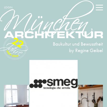
LOGIN
22
Baukultur und Bewusstheit
by Regine Geibel
2004-2026