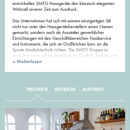
entwickelten SMEG Hausgeräte den klassisch-eleganten
Wohnstil unserer Zeit zum Ausdruck.
Das Unternehmen hat sich mit seinem einzigartigen Stil
nicht nur unter den Hausgeräteherstellern einen Namen
gemacht, sondern auch als Ausstatter gewerblicher
Einrichtungen mit den Geschäftsbereichen Foodservice
und Instruments, die sich an Großküchen bzw. an die
Sparte Medizintechnik richten. Die SMEG Gruppe ist
dank ihrer stets auf ein Maximum an Qualität, Technik und
Produktdesign abzielenden Unternehmenskultur weltweit
Weiterlesen
als
Exzellenz des Made in Italy
anerkannt.
Im SMEG Küchenstudio München stellen kompetente
Fachberater mit viel Charme und Liebe zum Detail den
PROJEKTE
BEITRÄGE
AUTOREN
italienischen Lifestyle
und
Möglichkeiten für Ihr
eigenes Zuhause
näher vor.