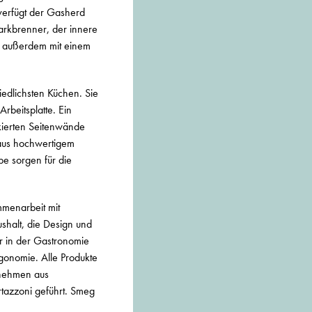
verfügt der Gasherd
arkbrenner, der innere
st außerdem mit einem
edlichsten Küchen. Sie
Arbeitsplatte. Ein
ckierten Seitenwände
aus hochwertigem
e sorgen für die
mmenarbeit mit
shalt, die Design und
r in der Gastronomie
gonomie. Alle Produkte
rnehmen aus
ertazzoni geführt. Smeg