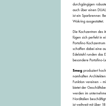
durchgängigen robuste
auch über einen DUAL-
ist ein Sparbrenner. 
Wokring ausgestattet.
Die Kochzentren des i
fügen sich perfekt in e
Portofino Kochzentrum 
schaffen dabei eine 
Edelstahl runden das 
besondere Portofino-Le
Smeg
produziert hoch
namhaften Architekten
Funktion vereinen – m
bietet der Geschäftsb
werden im unternehmen
Norditalien beschäftig
ist weltweit mit über 1