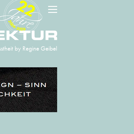
22
2004-2026
stheit
by Regine Geibel