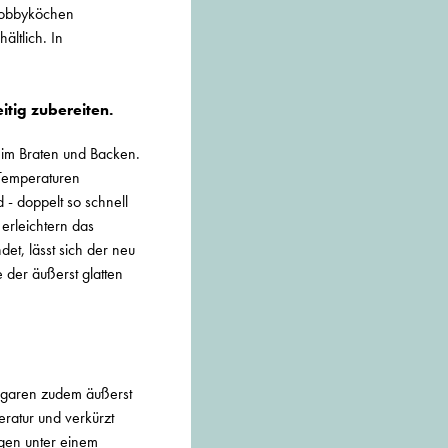
 Hobbyköchen
ältlich. In
itig zubereiten.
beim Braten und Backen.
 Temperaturen
- doppelt so schnell
erleichtern das
et, lässt sich der neu
 der äußerst glatten
e garen zudem äußerst
ratur und verkürzt
gen unter einem