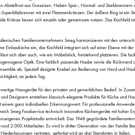
n Abstellrost aus Gusseisen. Neben Spar-, Normal- und Starkbrennern 
Superblitzbrenner mit zwei Flammenkränzen: Der äußere Ring ist ein St
Beide Kränze lassen sich einzeln oder gemeinsam nutzen. Das Kochfeld i
talienischen Familienunternehmens Smeg harmonisieren mit den unterschi
ine Einbauküche ein, das Kochfeld integriert sich auf einer Ebene mit der 
lässt sich aber auch, wie ein Möbelstück, freistehend platzieren. Die la
ausgewogene Optik. Eine farblich passende Haube sowie die Rückwand 
Ensemble ab. Speziell designte Knebel zur Bedienung von Herd und Haub
ichtigkeit, an jedem Tag.
wertige Hausgeräte für den privaten und gewerblichen Bedarf. In Zusa
 und Designern entstehen klassisch-elegante Produkte für Küche und Hau
it einem ganz individuellen Erkennungswert. Für professionelle Anwende
ereich Smeg Foodservice technisch innovative Küchengeräte mit hoher Er
seigenen Projektstudio entwickelt. Das 1948 gegründete Familienunte
t rund 2.000 Mitarbeiter. Es wird in dritter Generation von der Familie B
8 Niederlassungen vertreten, gefertigt wird an drei Standorten in Italien.