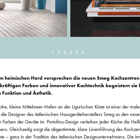
1
2
3
4
5
6
r am heimischen Herd versprechen die neuen Smeg Kochzentren 
 kräftigen Farben und innovativer Kochtechnik begeistern si
Funktion und Ästhetik.
ohe, kleine Mittelmeer-Hafen an der Ligurischen Küste ist einer der maler
e die Designer des italienischen Hausgeräteherstellers Smeg zu den neu
n Farben der Geräte im Portofino-Design verleihen jeder Küche die Hellig
ers. Gleichzeitig sorgt die abgestimmte, klare Linienführung des Kochzen
te – ganz in der Tradition des italienischen Designunternehmens. Die in