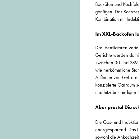
Backöfen und Kochfeld
genügen. Das Kochzentr
Kombination mit Indukt
Im XXL-Backofen las
Drei Ventilatoren vert
Gerichte werden damit 
zwischen 30 und 289 G
wie herkömmliche Stand
Auftauen von Gefrorene
konzipierte Garraum se
und hitzebeständigen 
Aber presto! Die sc
Die Gas- und Induktio
energiesparend. Das I
sowohl die Ankochzeit