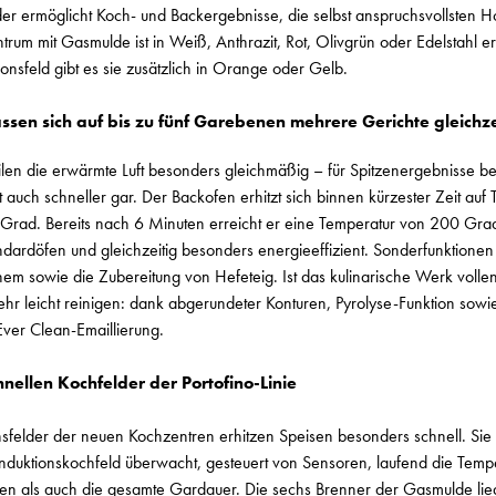
er ermöglicht Koch- und Backergebnisse, die selbst anspruchsvollsten
um mit Gasmulde ist in Weiß, Anthrazit, Rot, Olivgrün oder Edelstahl erh
ionsfeld gibt es sie zusätzlich in Orange oder Gelb.
sen sich auf bis zu fünf Garebenen mehrere Gerichte gleichze
eilen die erwärmte Luft besonders gleichmäßig – für Spitzenergebnisse 
auch schneller gar. Der Backofen erhitzt sich binnen kürzester Zeit auf
rad. Bereits nach 6 Minuten erreicht er eine Temperatur von 200 Grad 
ardöfen und gleichzeitig besonders energieeffizient. Sonderfunktionen 
m sowie die Zubereitung von Hefeteig. Ist das kulinarische Werk vollend
hr leicht reinigen: dank abgerundeter Konturen, Pyrolyse-Funktion sowie
Ever Clean-Emaillierung.
hnellen Kochfelder der Portofino-Linie
nsfelder der neuen Kochzentren erhitzen Speisen besonders schnell. Si
nduktionskochfeld überwacht, gesteuert von Sensoren, laufend die Tempe
en als auch die gesamte Gardauer. Die sechs Brenner der Gasmulde lie