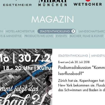
MAGAZIN
GN
|
HOTEL-ARCHITEKTUR
|
STADTENTWICKLUNG
|
LANDSCHAFTSARC
WS & MINDSTYLE
|
PRODUCTS WE LOVE
|
EVENTS
|
BÜCHER, FILME & KUNST
STADTENTWICKLUNG
|
MINDSTYL
Event am|ab 30. Juli 2018
Podiumsdiskussion "Kommt
Isarflussbad?"
Zürich hat sie. Kopenhagen hat si
New York bekommen sie. Flussb
das Schwimmen und Baden in der