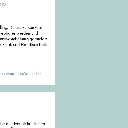
UNG
ing: Details zu Konzept
rlebbarer werden und
utzungsmischung garantiert
s Politik und Händlerschaft.
von MünchenArchitektur
kte auf dem afrikanischen