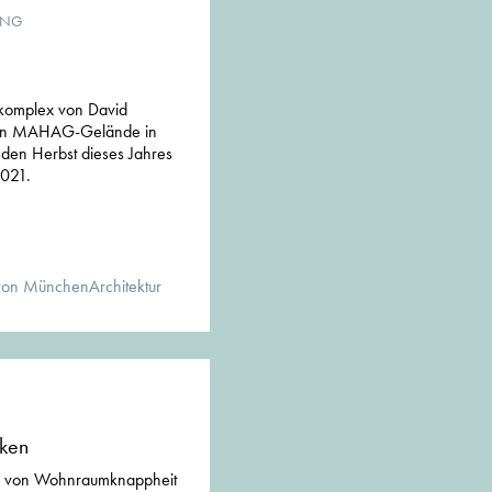
UNG
okomplex von David
igen MAHAG-Gelände in
 den Herbst dieses Jahres
2021.
von MünchenArchitektur
iken
ten von Wohnraumknappheit