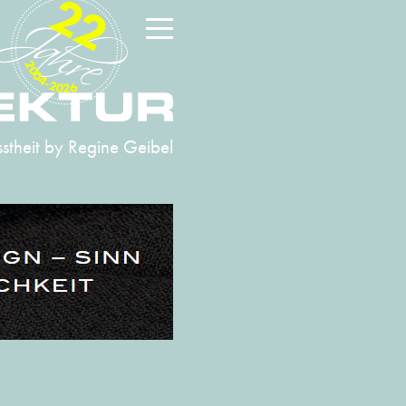
22
2004-2026
stheit
by Regine Geibel