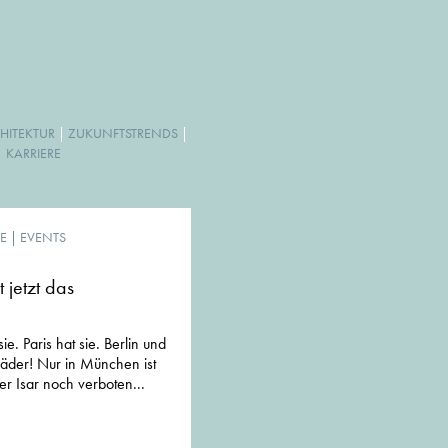
HITEKTUR
|
ZUKUNFTSTRENDS
|
|
KARRIERE
E
|
EVENTS
 jetzt das
e. Paris hat sie. Berlin und
äder! Nur in München ist
 Isar noch verboten...