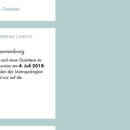
, Gastautor
STRENDS
|
EVENTS
rannenburg
 und neue Quartiere im
kursion am
4. Juli 2018
:
hlen der Metropolregion
 nur auf die