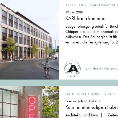
ARCHITEKTUR
|
STADTENTWICKL
19. Juni 2018
KARL kann kommen
Baugenehmigung erteilt für Bür
Chipperfield auf dem ehemal
München. Der Baubeginn ist für
terminiert, die Fertigstellung für 
von der Redaktion 
STADTENTWICKLUNG
|
EVENTS
Event am|ab 16. Juni 2018
Kunst in ehemaligen Fabr
Architektur und Kunst | In Zei