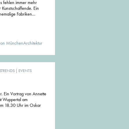
 es fehlen immer mehr
r Kunstschaffende. Ein
emalige Fabriken...
von MünchenArchitektur
STRENDS
|
EVENTS
er. Ein Vortrag von Annette
tät Wuppertal am
m 18.30 Uhr im Oskar