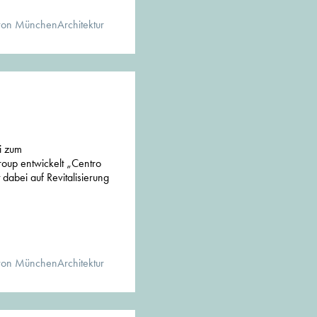
von MünchenArchitektur
i zum
oup entwickelt „Centro
dabei auf Revitalisierung
von MünchenArchitektur