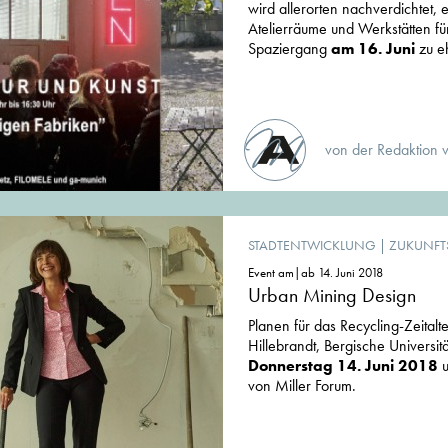
wird allerorten nachverdichtet,
Atelierräume und Werkstätten fü
Spaziergang
am 16. Juni
zu eh
von der Redaktion 
STADTENTWICKLUNG
|
ZUKUNFT
Event am|ab 14. Juni 2018
Urban Mining Design
Planen für das Recycling-Zeitalt
Hillebrandt, Bergische Universi
Donnerstag 14. Juni 2018
u
von Miller Forum.