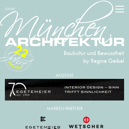
LOGIN
22
Baukultur und Bewusstheit
by Regine Geibel
2004-2026
ANZEIGE