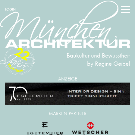
LOGIN
22
Baukultur und Bewusstheit
by Regine Geibel
2004-2026
ANZEIGE