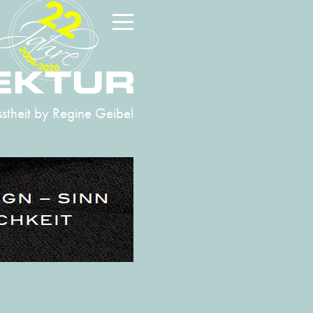
22
2004-2026
stheit
by Regine Geibel