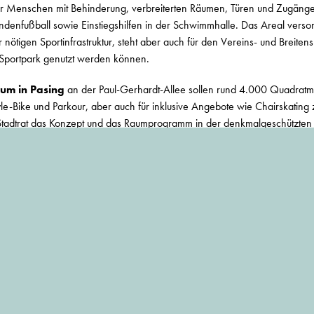
ür Menschen mit Behinderung, verbreiterten Räumen, Türen und Zugänge
indenfußball sowie Einstiegshilfen in der Schwimmhalle. Das Areal verso
 nötigen Sportinfrastruktur, steht aber auch für den Vereins- und Breiten
Sportpark genutzt werden können.
rum in Pasing
an der Paul-Gerhardt-Allee sollen rund 4.000 Quadratme
le-Bike und Parkour, aber auch für inklusive Angebote wie Chairskating z
tadtrat das Konzept und das Raumprogramm in der denkmalgeschützten 
. Im Neubau soll mit sieben bis zwölf Metern Höhe auch viel Platz nac
 einen Pump Track oder eine Parkour-Anlage zu nutzen. Das Zentrum wird 
ukunft neue Sportarten zum Trend werden, so können auch diese in die Ha
JOIN MÜNCHENARCHITEKTUR