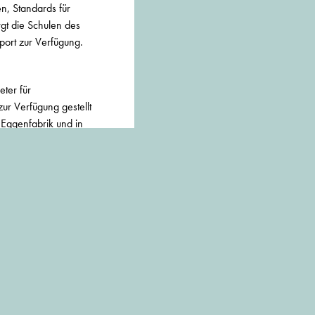
n, Standards für
rgt die Schulen des
sport zur Verfügung.
ter für
ur Verfügung gestellt
Eggenfabrik und in
h oben sein. Angedacht
multifunktional
lle integriert werden.