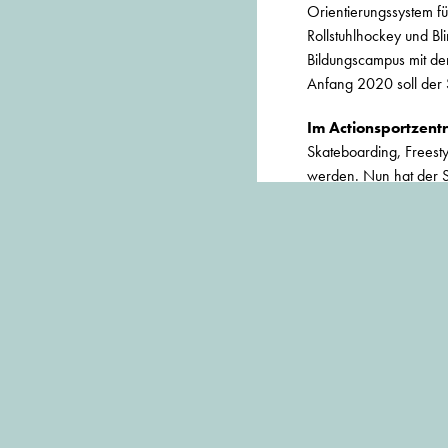
Orientierungssystem f
Rollstuhlhockey und Bl
Bildungscampus mit der
Anfang 2020 soll der 
Im Actionsportzent
Skateboarding, Freesty
werden. Nun hat der S
einem Neubau gebilligt
ist, auch das Dach für
geplant – sollten in Z
BEITRAG TEILEN: