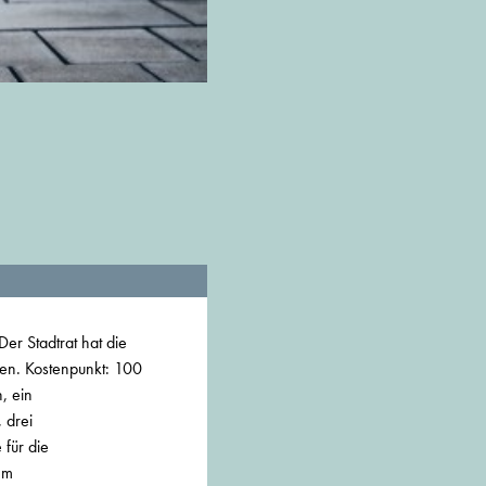
Der Stadtrat hat die
ben. Kostenpunkt: 100
, ein
 drei
 für die
em