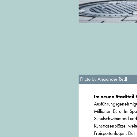
Photo by Alexander Redl
Im neuen Stadtteil
Ausführungsgenehmigun
Millionen Euro. Im Spo
Schulschwimmbad und e
Kunstrasenplätze, weit
Freisportanlagen. Der 