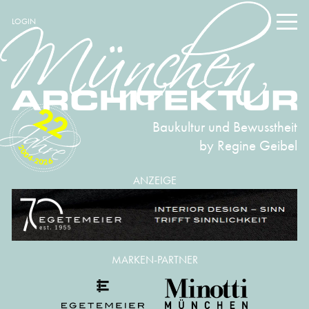
LOGIN
22
Baukultur und Bewusstheit
by Regine Geibel
2004-2026
ANZEIGE