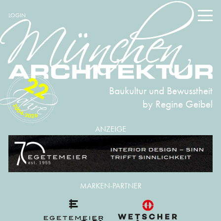
LOGIN
22
Baukultur und Bewusstheit
by Regine Geibel
2004-2026
ANZEIGE