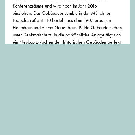
Konferenzräume und wird noch im Jahr 2016
einziehen. Das Gebäudeensemble in der Münchner
Leopoldstraße 8–10 besteht aus dem 1907 erbauten
Haupthaus und einem Gartenhaus. Beide Gebäude stehen
unter Denkmalschutz. In die parkähnliche Anlage fügt sich
ein Neubau zwischen den historischen Gebäuden perfekt
ein. Alle drei Gebäude beherbergen Büroflächen, die
höchsten Ansprüchen genügen.
BEITRAG TEILEN:
JOIN MÜNCHENARCHITEKTUR
Melden Sie sich jetzt für unseren monatlich erscheinenden
Newsbrief an!