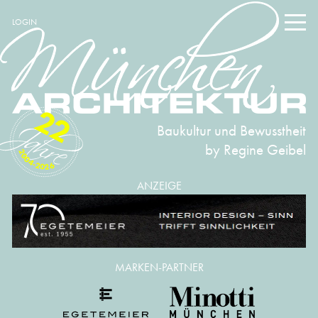
LOGIN
22
Baukultur und Bewusstheit
by Regine Geibel
2004-2026
ANZEIGE