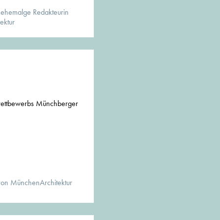
 ehemalge Redakteurin
ektur
swettbewerbs Münchberger
von MünchenArchitektur