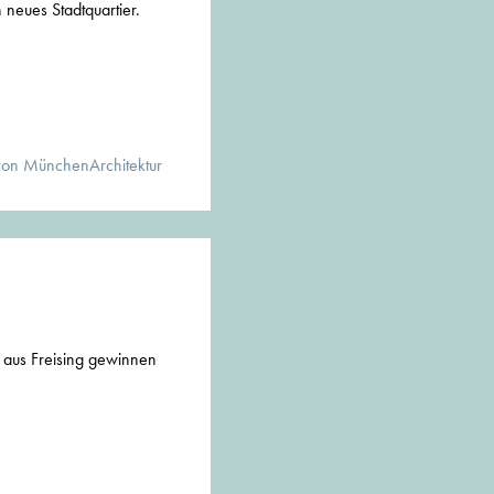
n neues Stadtquartier.
von MünchenArchitektur
n aus Freising gewinnen