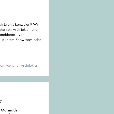
ch Events konzipiert? Wir
üche von Architekten und
hneidertes Event
l, in Ihrem Showroom oder
von MünchenArchitektur
7
 Mal mit dem