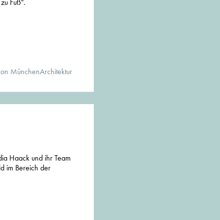
zu Fuß".
von MünchenArchitektur
dia Haack und ihr Team
d im Bereich der