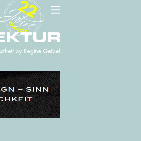
22
2004-2026
stheit
by Regine Geibel