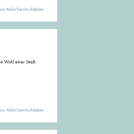
von MünchenArchitektur
che Wohl einer Stadt.
von MünchenArchitektur