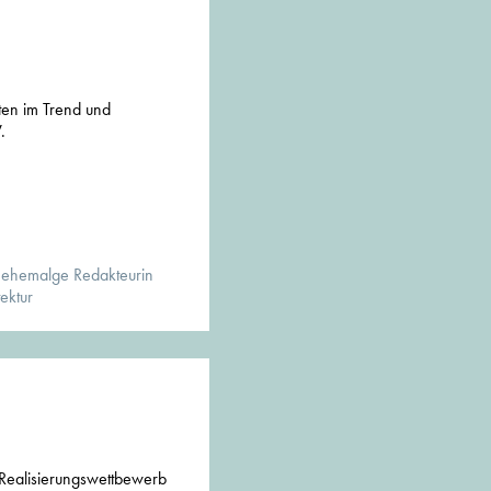
en im Trend und
.
 ehemalge Redakteurin
ektur
 Realisierungswettbewerb