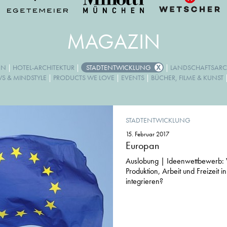
MAGAZIN
GN
|
HOTEL-ARCHITEKTUR
|
STADTENTWICKLUNG
|
LANDSCHAFTSARC
WS & MINDSTYLE
|
PRODUCTS WE LOVE
|
EVENTS
|
BÜCHER, FILME & KUNST
STADTENTWICKLUNG
15. Februar 2017
Europan
Auslobung | Ideenwettbewerb: 
Produktion, Arbeit und Freizeit 
integrieren?