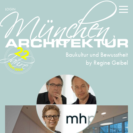
LOGIN
22
Baukultur und Bewusstheit
by Regine Geibel
2004-2026