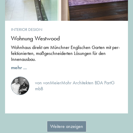
INTERIOR DESIGN
Wohnung Westwood
Wohnhaus direkt am Münchner Englischen Garten mit per­
fek­tio­nier­ten, ma­ß­ge­schnei­der­ten Lö­sun­gen für den
Innenausbau.
mehr ...
von vonMeierMohr Architekten BDA PartG
mbB
Weitere anzeigen