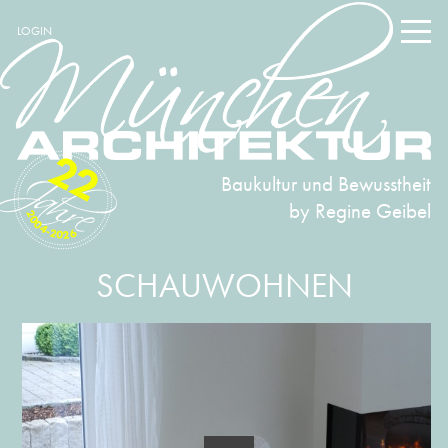
LOGIN
22
Baukultur und Bewusstheit
by Regine Geibel
2004-2026
SCHAUWOHNEN