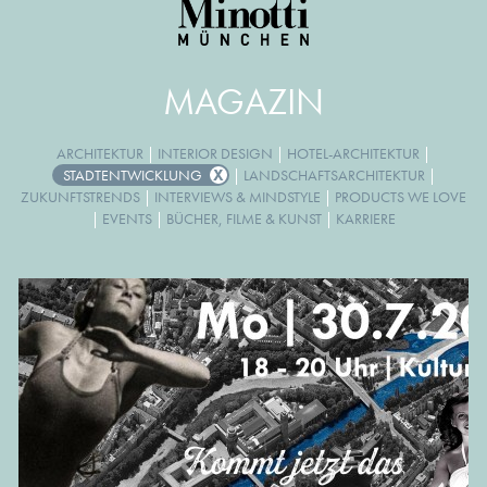
MAGAZIN
ARCHITEKTUR
|
INTERIOR DESIGN
|
HOTEL-ARCHITEKTUR
|
STADTENTWICKLUNG
|
LANDSCHAFTSARCHITEKTUR
|
ZUKUNFTSTRENDS
|
INTERVIEWS & MINDSTYLE
|
PRODUCTS WE LOVE
|
EVENTS
|
BÜCHER, FILME & KUNST
|
KARRIERE