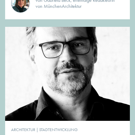
von Gabriela Beck, ehemalge Redakteurin
von MünchenArchitektur
ARCHITEKTUR
|
STADTENTWICKLUNG