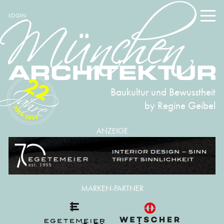
LOGIN
22
Baukultur und Bewusstheit
by Regine Geibel
2004-2026
ANZEIGE