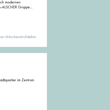
hoch modernen
-ALSCHER Gruppe...
von MünchenArchitektur
dtquartier im Zentrum