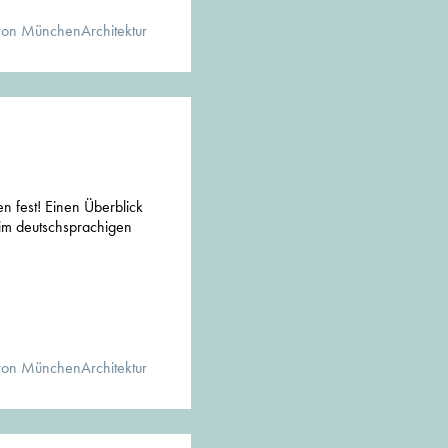
von MünchenArchitektur
en fest! Einen Überblick
 im deutschsprachigen
von MünchenArchitektur