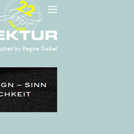
22
2004-2026
stheit
by Regine Geibel