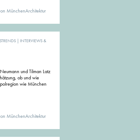
von MünchenArchitektur
STRENDS
|
INTERVIEWS &
s Neumann und Tilman Latz
hätzung, ob und wie
opolregion wie München
von MünchenArchitektur