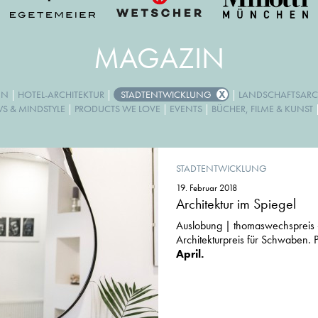
MAGAZIN
GN
|
HOTEL-ARCHITEKTUR
|
STADTENTWICKLUNG
|
LANDSCHAFTSARC
WS & MINDSTYLE
|
PRODUCTS WE LOVE
|
EVENTS
|
BÜCHER, FILME & KUNST
STADTENTWICKLUNG
19. Februar 2018
Architektur im Spiegel
Auslobung | thomaswechspreis 
Architekturpreis für Schwaben. 
April.