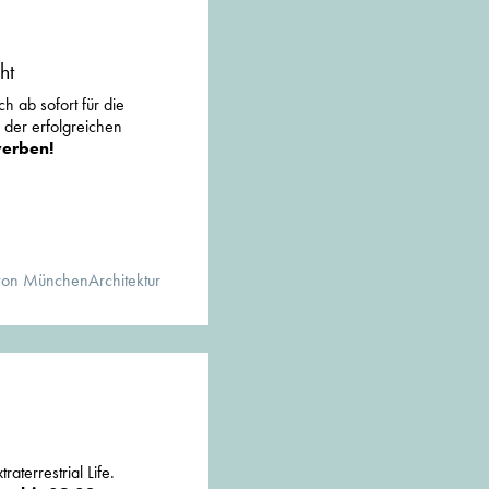
ht
h ab sofort für die
l der erfolgreichen
erben!
von MünchenArchitektur
aterrestrial Life.