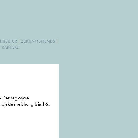
HITEKTUR
|
ZUKUNFTSTRENDS
|
|
KARRIERE
- Der regionale
Projekteinreichung
bis 16.