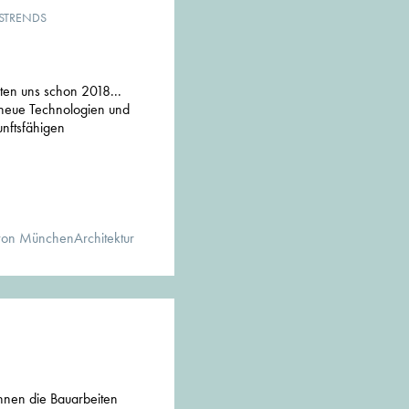
STRENDS
ten uns schon 2018...
r neue Technologien und
unftsfähigen
von MünchenArchitektur
nen die Bauarbeiten