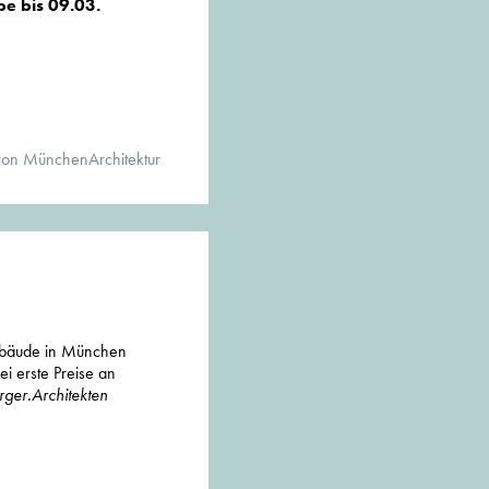
e bis 09.03.
von MünchenArchitektur
bäude in München
 erste Preise an
ger.Architekten