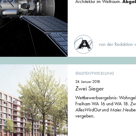
Architektur im Weltraum.
Abgab
von der Redaktion 
STADTENTWICKLUNG
24. Januar 2018
Zwei Sieger
Wettbewerbsergebnis: Wohnge
Freiham WA 16 und WA 18. Zwei
AllesWirdGut
und
Maier.Neuber
vergeben.