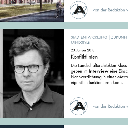
von der Redaktion 
STADTENTWICKLUNG
|
ZUKUNFT
MINDSTYLE
23. Januar 2018
Konfliktlinien
Die Landschaftarchitekten Klau
geben im
Interview
eine Einsc
Nachverdichtung in einer Metr
eigentlich funktionieren kann.
von der Redaktion 