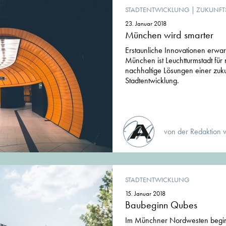
STADTENTWICKLUNG
|
ZUKUNFT
23. Januar 2018
München wird smarter
Erstaunliche Innovationen erwar
München ist Leuchtturmstadt fü
nachhaltige Lösungen einer zuk
Stadtentwicklung.
von der Redaktion 
STADTENTWICKLUNG
15. Januar 2018
Baubeginn Qubes
Im Münchner Nordwesten begin