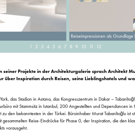
Reiseimpressionen als Grundlage f
1
2
3
4
5
6
7
8
9
10
11
12
n seiner Projekte in der Architekturgalerie sprach Architekt M
r über Inspiration durch Reisen, seine Lieblingshotels und 
ork, das Stadion in Astana, das Kongresszentrum in Dakar – Tabanlıoğl
turbüro mit Stammsitz in Istanbul, 200 Angestellten und Dependancen in
zu den bekanntesten in der Türkei. Büroinhaber Murat Tabanlıoğlu ist s
it gesammelten Reise-Eindrücke für Phase 0, der Inspiration, die den kl
kts vorausgeht.