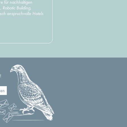
re für nachhaltigen
 Robotic Building,
isch anspruchvolle Hotels
!