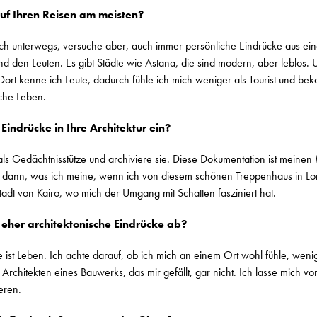
auf Ihren Reisen am meisten?
lich unterwegs, versuche aber, auch immer persönliche Eindrücke aus ei
 den Leuten. Es gibt Städte wie Astana, die sind modern, aber leblos. U
ort kenne ich Leute, dadurch fühle ich mich weniger als Tourist und be
sche Leben.
Eindrücke in Ihre Architektur ein?
als Gedächtnisstütze und archiviere sie. Diese Dokumentation ist meinen 
n dann, was ich meine, wenn ich von diesem schönen Treppenhaus in L
tadt von Kairo, wo mich der Umgang mit Schatten fasziniert hat.
 eher architektonische Eindrücke ab?
e ist Leben. Ich achte darauf, ob ich mich an einem Ort wohl fühle, wenig
 Architekten eines Bauwerks, das mir gefällt, gar nicht. Ich lasse mich 
eren.