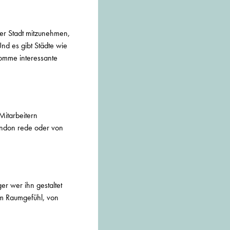
ner Stadt mitzunehmen,
nd es gibt Städte wie
komme interessante
Mitarbeitern
ondon rede oder von
er wer ihn gestaltet
vom Raumgefühl, von