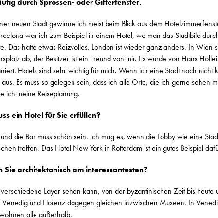
äufig durch Sprossen- oder Gitterfenster.
ner neuen Stadt gewinne ich meist beim Blick aus dem Hotelzimmerfenster
arcelona war ich zum Beispiel in einem Hotel, wo man das Stadtbild durc
te. Das hatte etwas Reizvolles. London ist wieder ganz anders. In Wien 
platz ab, der Besitzer ist ein Freund von mir. Es wurde von Hans Holle
niert. Hotels sind sehr wichtig für mich. Wenn ich eine Stadt noch nicht 
 aus. Es muss so gelegen sein, dass ich alle Orte, die ich gerne sehen m
ne ich meine Reiseplanung.
ss ein Hotel für Sie erfüllen?
 und die Bar muss schön sein. Ich mag es, wenn die Lobby wie eine Stadt
chen treffen. Das Hotel New York in Rotterdam ist ein gutes Beispiel dafü
 Sie architektonisch am interessantesten?
t verschiedene Layer sehen kann, von der byzantinischen Zeit bis heute 
wie Venedig und Florenz dagegen gleichen inzwischen Museen. In Venedig
 wohnen alle außerhalb.