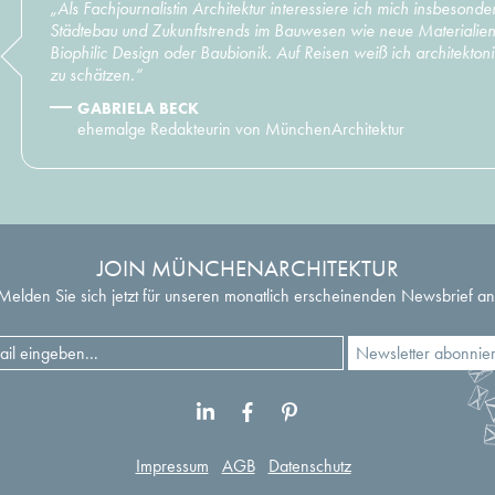
„Als Fachjournalistin Architektur interessiere ich mich insbesonde
Städtebau und Zukunftstrends im Bauwesen wie neue Materialien,
Biophilic Design oder Baubionik. Auf Reisen weiß ich architekton
zu schätzen.“
GABRIELA BECK
ehemalge Redakteurin von MünchenArchitektur
JOIN MÜNCHENARCHITEKTUR
Melden Sie sich jetzt für unseren monatlich erscheinenden Newsbrief an
Impressum
AGB
Datenschutz