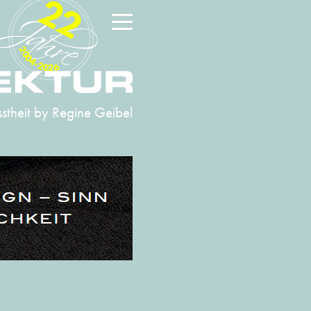
22
2004-2026
stheit
by Regine Geibel