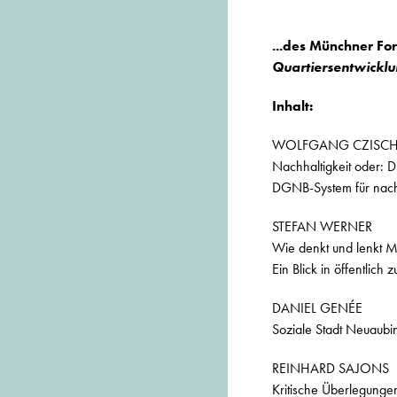
...des Münchner F
Quartiersentwickl
Inhalt:
WOLFGANG CZISC
Nachhaltigkeit oder: 
DGNB-System für nach
STEFAN WERNER
Wie denkt und lenkt M
Ein Blick in öffentlic
DANIEL GENÉE
Soziale Stadt Neuaubi
REINHARD SAJONS
Kritische Überlegunge