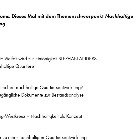
orums. Dieses Mal mit dem Themenschwerpunkt
Nachhaltige
ung
.
H
Die Vielfalt wird zur Eintönigkeit STEPHAN ANDERS
haltige Quartiere
ünchen nachhaltige Quartiersentwicklung?
h zugängliche Dokumente zur Bestandsanalyse
ng-Westkreuz – Nachhaltigkeit als Konzept
n zu einer nachhaltigen Quartiersentwicklung