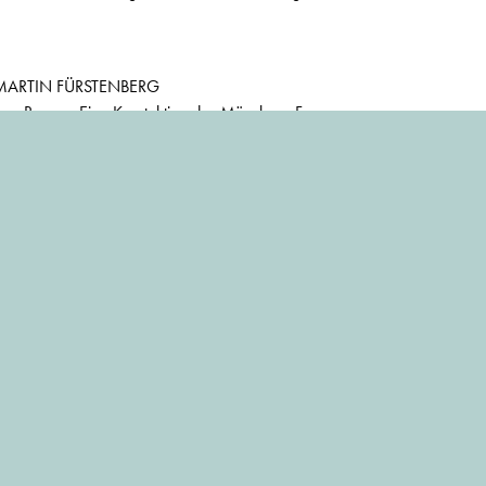
MARTIN FÜRSTENBERG
ichen Raum – Eine Kunstaktion des Münchner Forums
, Arkaden erhalten"
w mit Frau Brigitta Michail
R
Schuhschachteln
nload
der Oktober-Ausgabe
n einer externen Redaktion zusammengestellt und spiegeln nicht unbedin
ider.