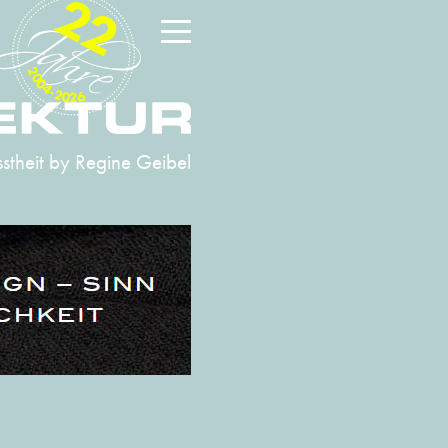
22
2004-2026
stheit
by Regine Geibel