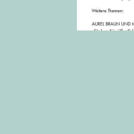
Weitere Themen:
AUREL BRAUN UND 
„Sit down" im öffentl
„Um Qualität bemühen
Alte Akademie: Intervie
WOLFGANG ZIMME
Von Weinbergen und 
hier geht es zum
Dow
Die Inhalte wurden vo
muenchenarchitektur w
BEITRAG TEILEN: