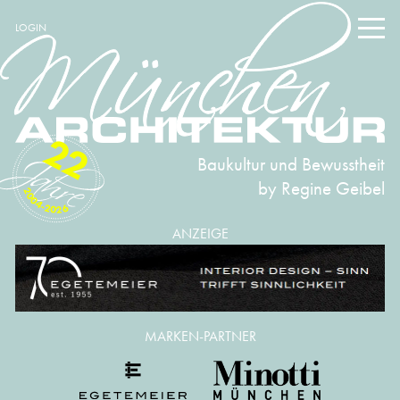
LOGIN
22
Baukultur und Bewusstheit
by Regine Geibel
2004-2026
ANZEIGE