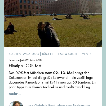
STADTENTWICKLUNG
|
BÜCHER
|
FILME & KUNST
|
EVENTS
Event am|ab 02. Mai 2018
Filmtipp DOK.fest
Das DOK.fest München
vom 02.-13. Mai
bringt den
Dokumentarfilm auf die große Leinwand – ein zwölf Tage
dauerndes Kinoerlebnis mit 154 Filmen aus 50 Ländern. Ein
paar Tipps zum Thema Architektur und Stadtentwicklung.
mehr ...
von Gabriela Beck, ehemalge Redakteurin