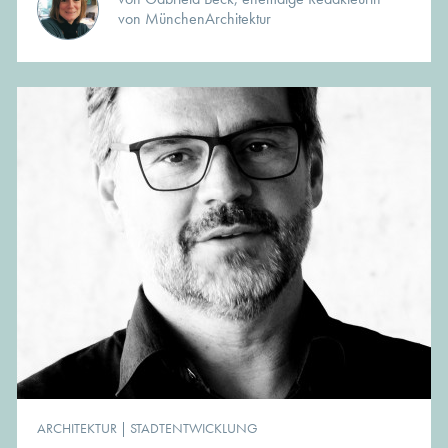
von MünchenArchitektur
ARCHITEKTUR
|
STADTENTWICKLUNG