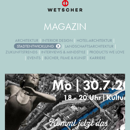
MAGAZIN
ARCHITEKTUR
|
INTERIOR DESIGN
|
HOTEL-ARCHITEKTUR
|
STADTENTWICKLUNG
|
LANDSCHAFTSARCHITEKTUR
|
ZUKUNFTSTRENDS
|
INTERVIEWS & MINDSTYLE
|
PRODUCTS WE LOVE
|
EVENTS
|
BÜCHER, FILME & KUNST
|
KARRIERE