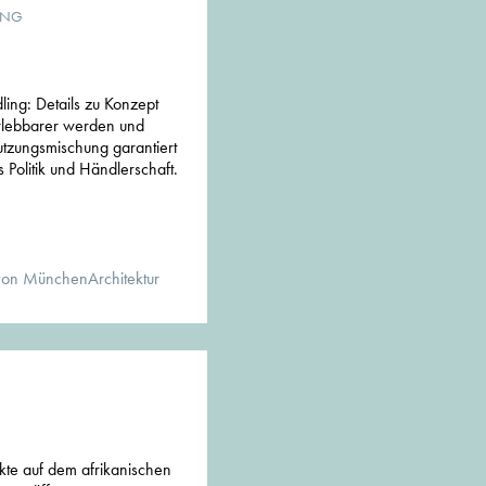
UNG
ing: Details zu Konzept
rlebbarer werden und
utzungsmischung garantiert
s Politik und Händlerschaft.
von MünchenArchitektur
kte auf dem afrikanischen