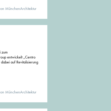
von MünchenArchitektur
i zum
oup entwickelt „Centro
dabei auf Revitalisierung
von MünchenArchitektur