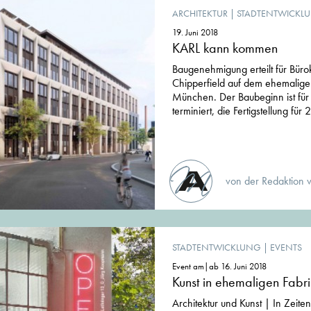
ARCHITEKTUR
|
STADTENTWICKL
19. Juni 2018
KARL kann kommen
Baugenehmigung erteilt für Bür
Chipperfield auf dem ehemal
München. Der Baubeginn ist für
terminiert, die Fertigstellung für 
von der Redaktion 
STADTENTWICKLUNG
|
EVENTS
Event am|ab 16. Juni 2018
Kunst in ehemaligen Fabr
Architektur und Kunst | In Zei