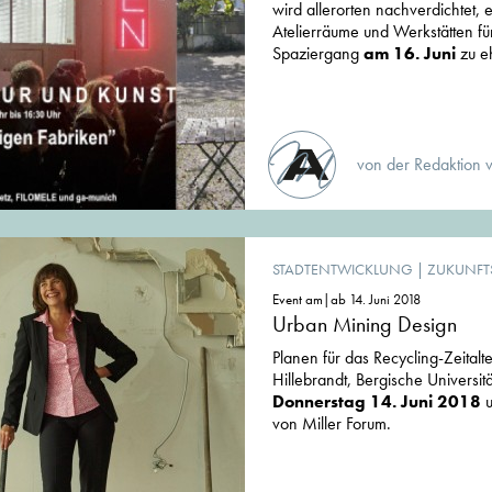
wird allerorten nachverdichtet,
Atelierräume und Werkstätten fü
Spaziergang
am 16. Juni
zu eh
von der Redaktion 
STADTENTWICKLUNG
|
ZUKUNFT
Event am|ab 14. Juni 2018
Urban Mining Design
Planen für das Recycling-Zeitalt
Hillebrandt, Bergische Universi
Donnerstag 14. Juni 2018
u
von Miller Forum.