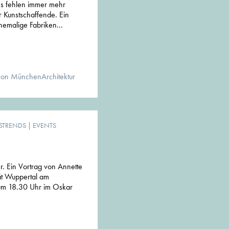
 es fehlen immer mehr
r Kunstschaffende. Ein
emalige Fabriken...
von MünchenArchitektur
STRENDS
|
EVENTS
er. Ein Vortrag von Annette
tät Wuppertal am
m 18.30 Uhr im Oskar