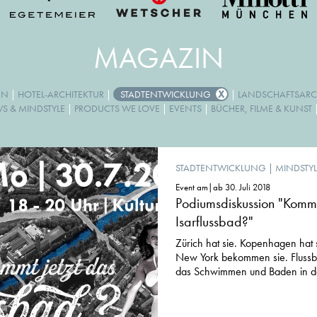
MAGAZIN
GN
|
HOTEL-ARCHITEKTUR
|
STADTENTWICKLUNG
|
LANDSCHAFTSARC
WS & MINDSTYLE
|
PRODUCTS WE LOVE
|
EVENTS
|
BÜCHER, FILME & KUNST
STADTENTWICKLUNG
|
MINDSTYL
Event am|ab 30. Juli 2018
Podiumsdiskussion "Kommt
Isarflussbad?"
Zürich hat sie. Kopenhagen hat si
New York bekommen sie. Flussb
das Schwimmen und Baden in der