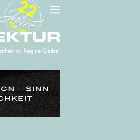
22
2004-2026
stheit
by Regine Geibel