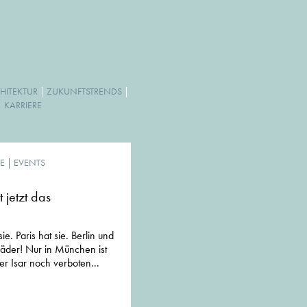
HITEKTUR
|
ZUKUNFTSTRENDS
|
|
KARRIERE
E
|
EVENTS
 jetzt das
e. Paris hat sie. Berlin und
äder! Nur in München ist
 Isar noch verboten...