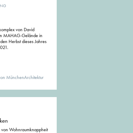
UNG
okomplex von David
igen MAHAG-Gelände in
 den Herbst dieses Jahres
2021.
von MünchenArchitektur
iken
ten von Wohnraumknappheit