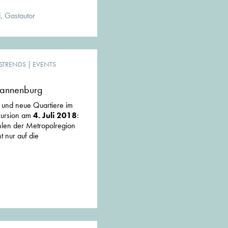
, Gastautor
STRENDS
|
EVENTS
rannenburg
 und neue Quartiere im
kursion am
4. Juli 2018
:
hlen der Metropolregion
 nur auf die