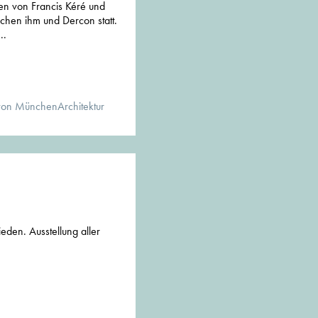
gen von Francis Kéré und
hen ihm und Dercon statt.
..
von MünchenArchitektur
eden. Ausstellung aller