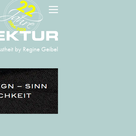
22
2004-2026
stheit
by Regine Geibel