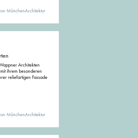
von MünchenArchitektur
rten
 Wappner Architekten
mit ihrem besonderen
rer reliefartigen Fassade
von MünchenArchitektur