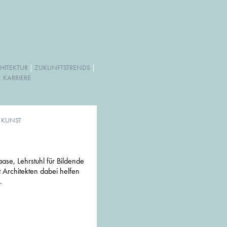
HITEKTUR
|
ZUKUNFTSTRENDS
|
|
KARRIERE
& KUNST
aase, Lehrstuhl für Bildende
 Architekten dabei helfen
.