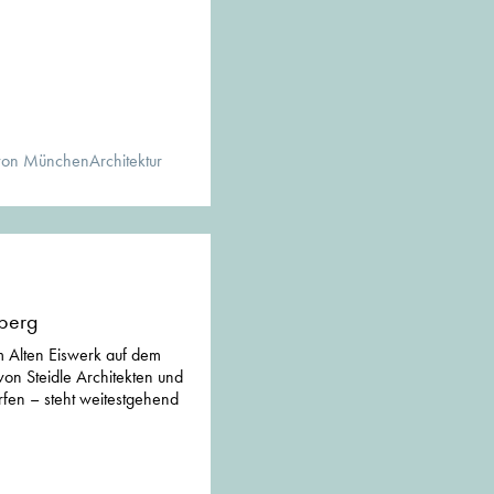
von MünchenArchitektur
rberg
 Alten Eiswerk auf dem
von Steidle Architekten und
rfen – steht weitestgehend