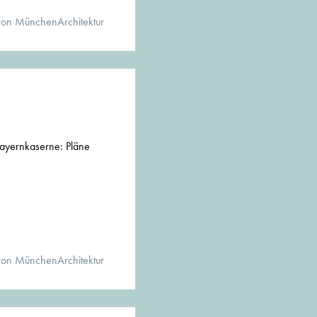
von MünchenArchitektur
ayernkaserne: Pläne
von MünchenArchitektur