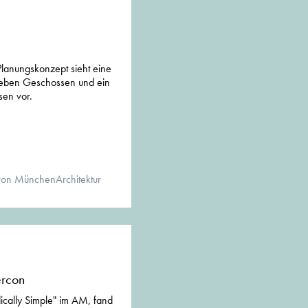
Planungskonzept sieht eine
ieben Geschossen und ein
en vor.
von MünchenArchitektur
ercon
ically Simple" im AM, fand