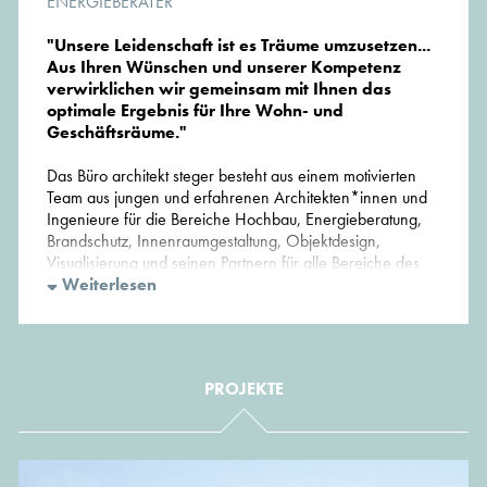
ENERGIEBERATER
"Unsere Leidenschaft ist es Träume umzusetzen...
Aus Ihren Wünschen und unserer Kompetenz
verwirklichen wir gemeinsam mit Ihnen das
optimale Ergebnis für Ihre Wohn- und
Geschäftsräume."
Das Büro architekt steger besteht aus einem motivierten
Team aus jungen und erfahrenen Architekten*innen und
Ingenieure für die Bereiche Hochbau, Energieberatung,
Brandschutz, Innenraumgestaltung, Objektdesign,
Visualisierung und seinen Partnern für alle Bereiche des
Handwerks.
Weiterlesen
Dipl.-Ing FH Architekt Martin Steger bietet Ihnen eine
professionelle, architektonische Komplettbetreuung bei der
Konzeption und Planung, über die Baugenehmigung bis
PROJEKTE
zur hochwertigen Realisierung Ihrer Projekte. Wir sind
spezialisiert auf individuelle Projekte im Wohn- und
Geschäftsbereich (Neubau, Neugestaltung, Umbau,
Sanierung + Denkmalschutz), die sich vor allem durch ein
zeitgemäßes Gesamtkonzept, innovative Lösungsansätze,