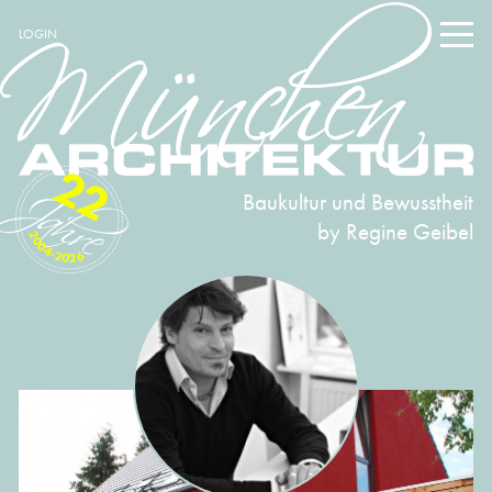
LOGIN
22
Baukultur und Bewusstheit
by Regine Geibel
2004-2026