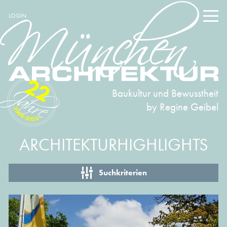
LOGIN
22
Baukultur und Bewusstheit
by Regine Geibel
2004-2026
ARCHITEKTURHIGHLIGHTS
Suchkriterien