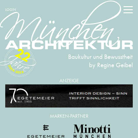
LOGIN
22
Baukultur und Bewusstheit
by Regine Geibel
2004-2026
ANZEIGE