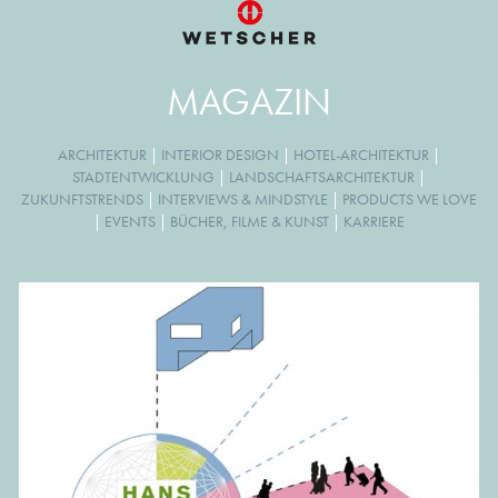
MAGAZIN
ARCHITEKTUR
|
INTERIOR DESIGN
|
HOTEL-ARCHITEKTUR
|
STADTENTWICKLUNG
|
LANDSCHAFTSARCHITEKTUR
|
ZUKUNFTSTRENDS
|
INTERVIEWS & MINDSTYLE
|
PRODUCTS WE LOVE
|
EVENTS
|
BÜCHER, FILME & KUNST
|
KARRIERE