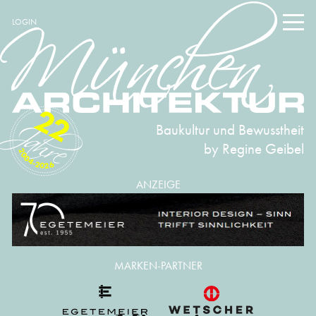
LOGIN
22
Baukultur und Bewusstheit
by Regine Geibel
2004-2026
ANZEIGE