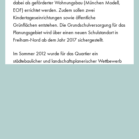
dabei als geförderter Wohnungsbau (München Modell,
EOF) errichtet werden. Zudem sollen zwei
Kindertageseinrichtungen sowie öffentliche
Grünflächen entstehen. Die Grundschulversorgung für das
Planungsgebiet wird über einen neuen Schulstandort in
Freiham-Nord ab dem Jahr 2017 sichergestellt.
Im Sommer 2012 wurde für das Quartier ein
städtebaulicher und landschaftsplanerischer Wettbewerb
durchgeführt. Auf Grundlage des
Entwurfs des 1.
Preisträgers
03 Architekten, München, mit Keller Damm
Roser Landschaftsarchitekten, München, wurde das
Bauleitplanverfahren eingeleitet.
Die förmliche Beteiligung der Öffentlichkeit wurde im
Frühjahr 2015 vor Ort durchgeführt. Hierbei ging eine
Vielzahl an Stellungnahmen und Empfehlungen beim
Referat für Stadtplanung und Bauordnung ein, die in das
laufende Verfahren einbezogen und geprüft wurden.