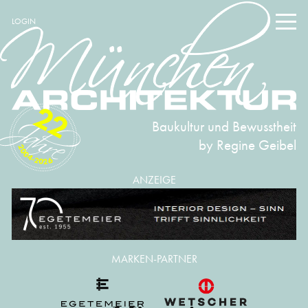
LOGIN
22
Baukultur und Bewusstheit
by Regine Geibel
2004-2026
ANZEIGE