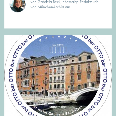
von Gabriela Beck, ehemalge Redakteurin
von MünchenArchitektur