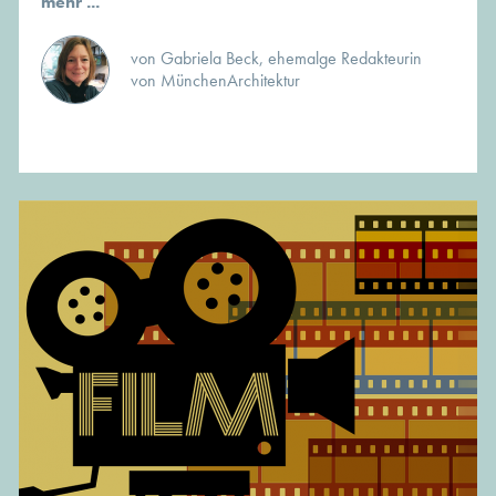
mehr ...
von Gabriela Beck, ehemalge Redakteurin
von MünchenArchitektur