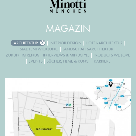
MAGAZIN
ARCHITEKTUR
|
INTERIOR DESIGN
|
HOTEL-ARCHITEKTUR
|
STADTENTWICKLUNG
|
LANDSCHAFTSARCHITEKTUR
|
ZUKUNFTSTRENDS
|
INTERVIEWS & MINDSTYLE
|
PRODUCTS WE LOVE
|
EVENTS
|
BÜCHER, FILME & KUNST
|
KARRIERE