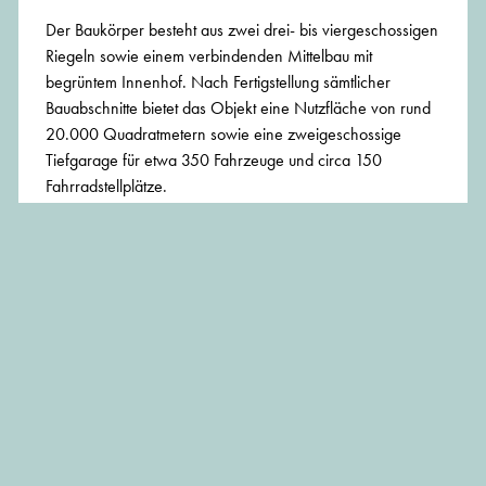
Der Baukörper besteht aus zwei drei- bis viergeschossigen
Riegeln sowie einem verbindenden Mittelbau mit
begrüntem Innenhof. Nach Fertigstellung sämtlicher
Bauabschnitte bietet das Objekt eine Nutzfläche von rund
20.000 Quadratmetern sowie eine zweigeschossige
Tiefgarage für etwa 350 Fahrzeuge und circa 150
Fahrradstellplätze.
Im „Arrial" sollen sich künftig neben der Geschäftsleitung
der ARRI Gruppe mit den Zentralfunktionen unter anderem
die Bereiche Forschung und Entwicklung, Produktion,
Montage und Vertrieb der Business Units Camera Systems
und Medical befinden – insgesamt rund 600
Arbeitsplätze.
Das Areal des bisherigen Stammsitzes könnte eine
ähnliche Entwicklung erwarten wie das ehemalige Arri-
Grundstück an der Theresien-, Ecke Augustenstraße: Wo