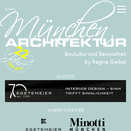
LOGIN
22
Baukultur und Bewusstheit
by Regine Geibel
2004-2026
ANZEIGE