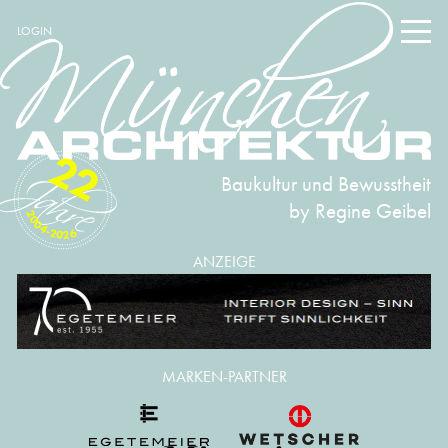
LOGIN
22
Baukultur und Bewusstheit
by Regine Geibel
2004-2026
ANZEIGE