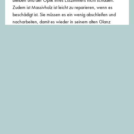
bleiben und der Optik ihres Esszimmers nicht schaden.
Zudem ist Massivholz ist leicht zu reparieren, wenn es
beschädigt ist. Sie müssen es ein wenig abschleifen und
nacharbeiten, damit es wieder in seinem alten Glanz
erstrahlt. Daher eignet sich dieses Material auch sehr gut
für Familien mit Kindern.
Ein Stück Massivholz schafft einen besonderen Blickpunkt.
Mit seinem handgefertigten Design und den individuellen
Elementen wird der Tisch die Aufmerksamkeit auf sich
ziehen. Jedes Stück Holz hat seine eigene Variante.
Möbel aus Massivholz sind nicht nur langlebig und tragen
zu einer beeindruckenden Ästhetik Ihres Zuhauses bei,
sondern tragen auch zum Schutz der Umwelt bei.
Massivholz hält länger als Möbel der kurzlebigen
Produktion. Somit verhindern Sie, dass mehr
Möbel auf
unseren Mülldeponien landen
.