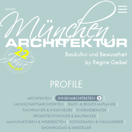
LOGIN
22
Baukultur und Bewusstheit
by Regine Geibel
2004-2026
PROFILE
ARCHITEKTEN
|
INNENARCHITEKTEN
|
LANDSCHAFTSARCHITEKTEN
|
STADT- & REGIONALPLANER
|
FACHPLANER & INGENIEURE
|
ENERGIEBERATER
|
PROJEKTENTWICKLER & BAUTRÄGER
|
MANUFAKTUREN & WERKSTÄTTEN
|
FOTOGRAFEN & VISUALISIERER
|
SHOWROOMS & HERSTELLER