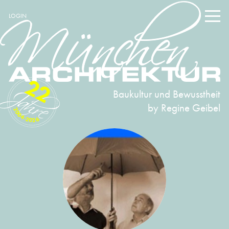
LOGIN
22
Baukultur und Bewusstheit
by Regine Geibel
2004-2026