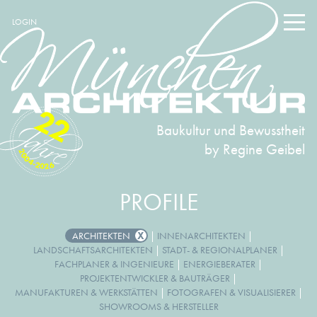
LOGIN
22
Baukultur und Bewusstheit
by Regine Geibel
2004-2026
PROFILE
ARCHITEKTEN
|
INNENARCHITEKTEN
|
LANDSCHAFTSARCHITEKTEN
|
STADT- & REGIONALPLANER
|
FACHPLANER & INGENIEURE
|
ENERGIEBERATER
|
PROJEKTENTWICKLER & BAUTRÄGER
|
MANUFAKTUREN & WERKSTÄTTEN
|
FOTOGRAFEN & VISUALISIERER
|
SHOWROOMS & HERSTELLER