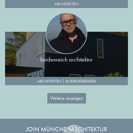
ARCHITEKTEN
heidenreich architektur
ARCHITEKTEN
|
ENERGIEBERATER
Weitere anzeigen
JOIN MÜNCHENARCHITEKTUR