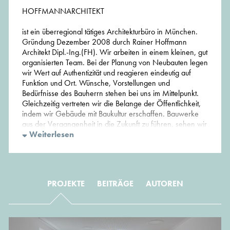
HOFFMANNARCHITEKT
ist ein überregional tätiges Architekturbüro in München.
Gründung Dezember 2008 durch Rainer Hoffmann
Architekt Dipl.-Ing.(FH). Wir arbeiten in einem kleinen, gut
organisierten Team. Bei der Planung von Neubauten legen
wir Wert auf Authentizität und reagieren eindeutig auf
Funktion und Ort. Wünsche, Vorstellungen und
Bedürfnisse des Bauherrn stehen bei uns im Mittelpunkt.
Gleichzeitig vertreten wir die Belange der Öffentlichkeit,
indem wir Gebäude mit Baukultur erschaffen. Bauwerke
aus der Vergangenheit in die Zukunft zu führen, sehen wir
als eine unserer wichtigsten Aufgaben. Den Kern eines
Weiterlesen
Gebäudes zu erfassen, ihn heraus zu arbeiten und in die
neue Gestaltung einzubauen, ist unser Ziel. Räumliche
Situationen und Atmosphären historischer Gebäude kann
man nicht durch Rekonstruieren nachempfinden. Man
PROJEKTE
BEITRÄGE
AUTOREN
kann sie lediglich erhalten, konservieren und
einbeziehen. Unsere Kompetenz liegt darin, den Wert
einer vorhandenen Gebäudestruktur zu erkennen und
diese Qualität bei der Umsetzung bis ins Detail
herauszuarbeiten. Das Ergebnis unserer Arbeit ist