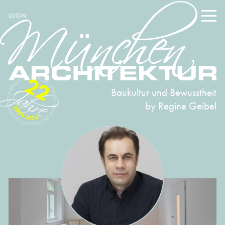
LOGIN
22
Baukultur und Bewusstheit
by Regine Geibel
2004-2026