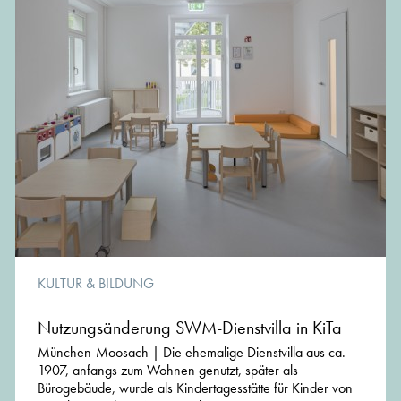
erlebbarer Mehrwert für den Bauherrn und Nutzer.In
unsere Auseinandersetzung mit einem Bauwerk beziehen
wir den Bauherrn soweit wie möglich ein und fordern
seine Mitwirkung im Planungsprozess ein.
KULTUR & BILDUNG
Nutzungsänderung SWM-Dienstvilla in KiTa
München-Moosach | Die ehemalige Dienstvilla aus ca.
1907, anfangs zum Wohnen genutzt, später als
Bürogebäude, wurde als Kindertagesstätte für Kinder von