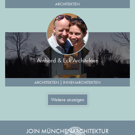
ARCHITEKTEN
Arnhard & Eck Architekten
ARCHITEKTEN
|
INNENARCHITEKTEN
Weitere anzeigen
JOIN MÜNCHENARCHITEKTUR