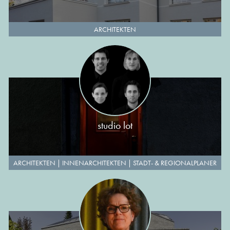
ARCHITEKTEN
studio lot
ARCHITEKTEN
|
INNENARCHITEKTEN
|
STADT- & REGIONALPLANER