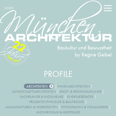
LOGIN
22
Baukultur und Bewusstheit
by Regine Geibel
2004-2026
PROFILE
ARCHITEKTEN
|
INNENARCHITEKTEN
|
LANDSCHAFTSARCHITEKTEN
|
STADT- & REGIONALPLANER
|
FACHPLANER & INGENIEURE
|
ENERGIEBERATER
|
PROJEKTENTWICKLER & BAUTRÄGER
|
MANUFAKTUREN & WERKSTÄTTEN
|
FOTOGRAFEN & VISUALISIERER
|
SHOWROOMS & HERSTELLER