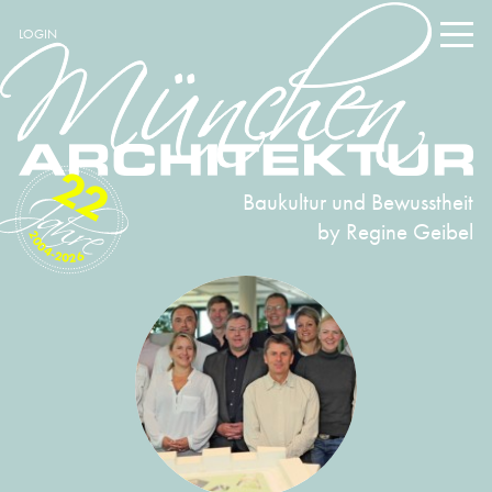
LOGIN
22
Baukultur und Bewusstheit
by Regine Geibel
2004-2026