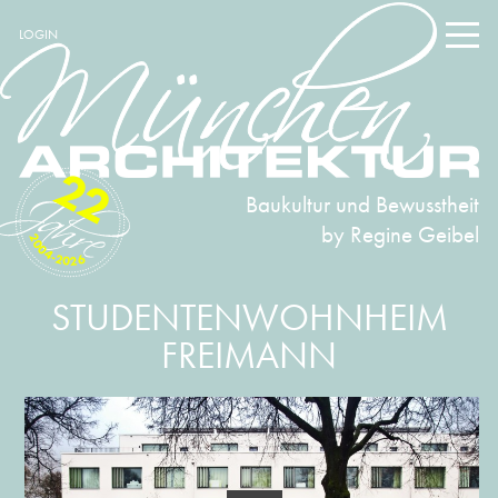
LOGIN
22
Baukultur und Bewusstheit
by Regine Geibel
2004-2026
STUDENTENWOHNHEIM
FREIMANN