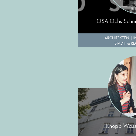
OSA Ochs Schmi
ARCHITEKTEN
|
I
STADT- & R
Knopp Wassm