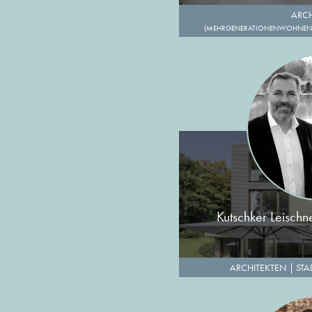
ARCH
(MEHRGENERATIONENWOHNEN 
Kutschker Leisch
ARCHITEKTEN
|
STA