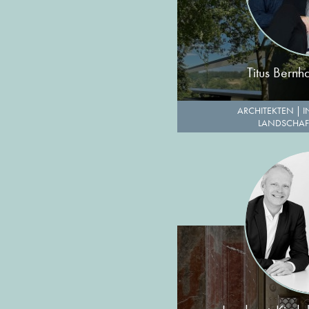
Titus Bernh
ARCHITEKTEN
|
I
LANDSCHAF