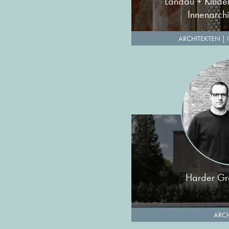
Landau + Kindel
Innenarch
ARCHITEKTEN
|
Harder Gro
ARCH