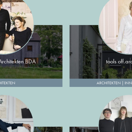
Architekten BDA
tools off.ar
ITEKTEN
ARCHITEKTEN
|
INN