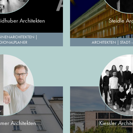
dhuber Architekten
Steidle Ar
NNENARCHITEKTEN
|
EGIONALPLANER
ARCHITEKTEN
|
STADT-
er Architekten
Kiessler Arch