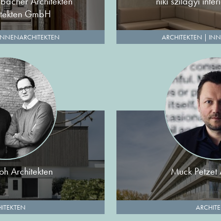
bacher Architekten
niki szilagyi inter
itekten GmbH
INNENARCHITEKTEN
ARCHITEKTEN
|
INN
h Architekten
Muck Petzet 
ITEKTEN
ARCHIT