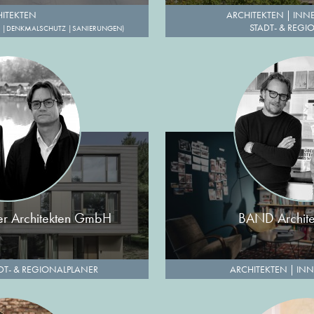
ITEKTEN
ARCHITEKTEN
|
INN
STADT- & REG
|DENKMALSCHUTZ |SANIERUNGEN)
ner Architekten GmbH
BAND Archit
DT- & REGIONALPLANER
ARCHITEKTEN
|
INN