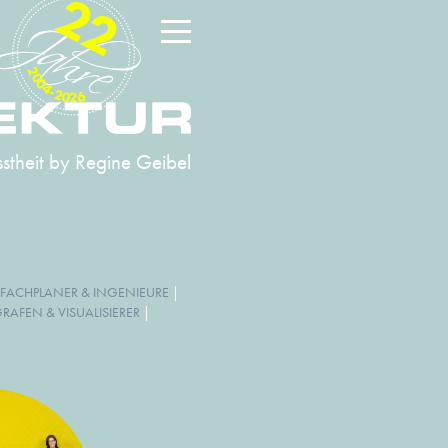
22
2004-2026
stheit
by Regine Geibel
FACHPLANER & INGENIEURE
|
AFEN & VISUALISIERER
|