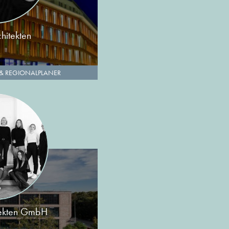
chitekten
 & REGIONALPLANER
itekten GmbH