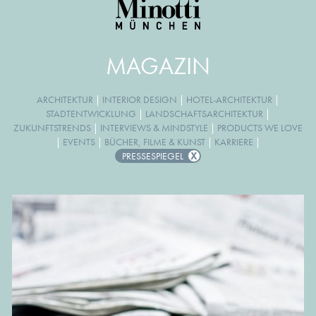
MAGAZIN
ARCHITEKTUR
|
INTERIOR DESIGN
|
HOTEL-ARCHITEKTUR
|
STADTENTWICKLUNG
|
LANDSCHAFTSARCHITEKTUR
|
ZUKUNFTSTRENDS
|
INTERVIEWS & MINDSTYLE
|
PRODUCTS WE LOVE
|
EVENTS
|
BÜCHER, FILME & KUNST
|
KARRIERE
|
PRESSESPIEGEL