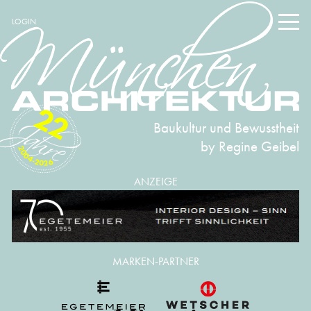
LOGIN
22
Baukultur und Bewusstheit
by Regine Geibel
2004-2026
ANZEIGE