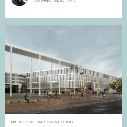
von MünchenArchitektur
ARCHITEKTUR
|
STADTENTWICKLUNG