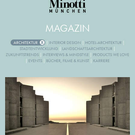
MAGAZIN
ARCHITEKTUR
|
INTERIOR DESIGN
|
HOTEL-ARCHITEKTUR
|
STADTENTWICKLUNG
|
LANDSCHAFTSARCHITEKTUR
|
ZUKUNFTSTRENDS
|
INTERVIEWS & MINDSTYLE
|
PRODUCTS WE LOVE
|
EVENTS
|
BÜCHER, FILME & KUNST
|
KARRIERE