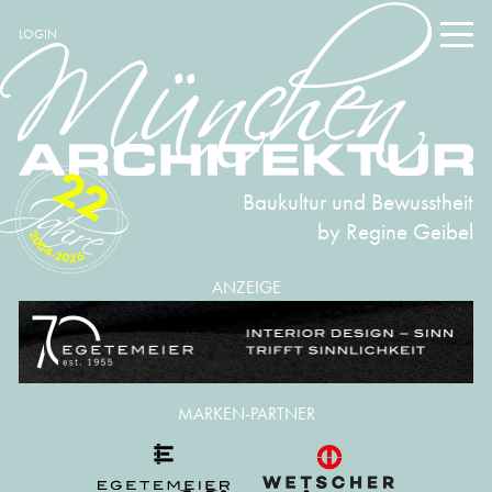
LOGIN
22
Baukultur und Bewusstheit
by Regine Geibel
2004-2026
ANZEIGE