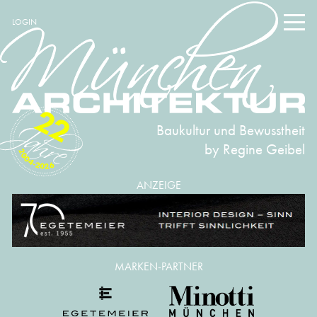
LOGIN
22
Baukultur und Bewusstheit
by Regine Geibel
2004-2026
ANZEIGE