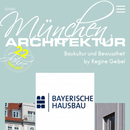
LOGIN
22
Baukultur und Bewusstheit
by Regine Geibel
2004-2026