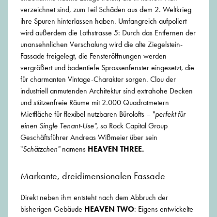
verzeichnet sind, zum Teil Schäden aus dem 2. Weltkrieg
ihre Spuren hinterlassen haben. Umfangreich aufpoliert
wird außerdem die Lothstrasse 5: Durch das Entfernen der
unansehnlichen Verschalung wird die alte Ziegelstein-
Fassade freigelegt, die Fensteröffnungen werden
vergrößert und bodentiefe Sprossenfenster eingesetzt, die
für charmanten Vintage-Charakter sorgen. Clou der
industriell anmutenden Architektur sind extrahohe Decken
und stützenfreie Räume mit 2.000 Quadratmetern
Mietfläche für flexibel nutzbaren Bürolofts – "
perfekt für
einen Single Tenant-Use",
so Rock Capital Group
Geschäftsführer Andreas Wißmeier über sein
"
Schätzchen"
namens
HEAVEN THREE.
Markante, dreidimensionalen Fassade
Direkt neben ihm entsteht nach dem Abbruch der
bisherigen Gebäude
HEAVEN TWO
: Eigens entwickelte