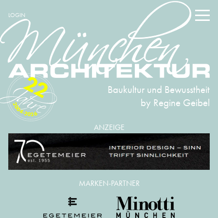
LOGIN
22
Baukultur und Bewusstheit
by Regine Geibel
2004-2026
ANZEIGE