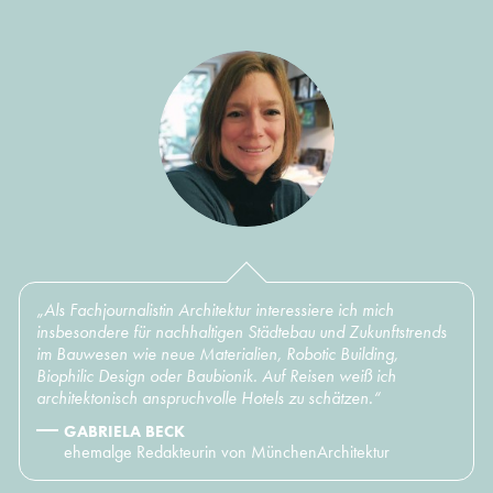
„Als Fachjournalistin Architektur interessiere ich mich
insbesondere für nachhaltigen Städtebau und Zukunftstrends
im Bauwesen wie neue Materialien, Robotic Building,
Biophilic Design oder Baubionik. Auf Reisen weiß ich
architektonisch anspruchvolle Hotels zu schätzen.“
GABRIELA BECK
ehemalge Redakteurin von MünchenArchitektur