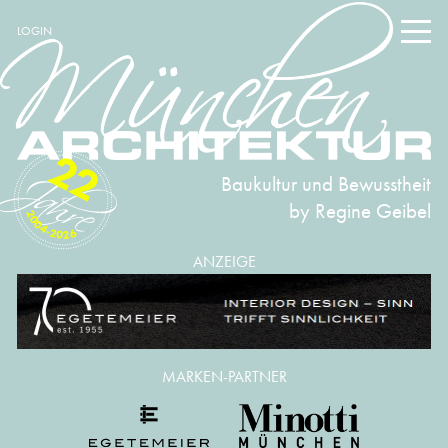
LOGIN
22
Baukultur und Bewusstheit
by Regine Geibel
2004-2026
ANZEIGE