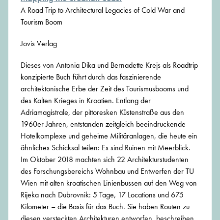
A Road Trip to Architectural Legacies of Cold War and
Tourism Boom
Jovis Verlag
Dieses von Antonia Dika und Bernadette Krejs als Roadtrip
konzipierte Buch führt durch das faszinierende
architektonische Erbe der Zeit des Tourismusbooms und
des Kalten Krieges in Kroatien. Entlang der
Adriamagistrale, der pittoresken Küstenstraße aus den
1960er Jahren, entstanden zeitgleich beeindruckende
Hotelkomplexe und geheime Militäranlagen, die heute ein
ähnliches Schicksal teilen: Es sind Ruinen mit Meerblick.
Im Oktober 2018 machten sich 22 Architekturstudenten
des Forschungsbereichs Wohnbau und Entwerfen der TU
Wien mit alten kroatischen Linienbussen auf den Weg von
Rijeka nach Dubrovnik: 5 Tage, 17 Locations und 675
Kilometer – die Basis für das Buch. Sie haben Routen zu
diesen versteckten Architekturen entworfen, beschreiben