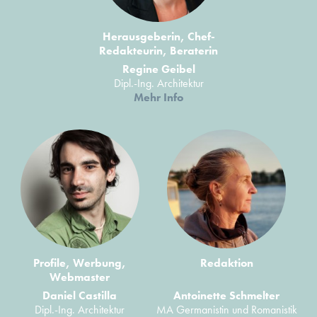
Herausgeberin, Chef-
Redakteurin, Beraterin
Regine Geibel
Dipl.-Ing. Architektur
Mehr Info
Profile, Werbung,
Redaktion
Webmaster
Daniel Castilla
Antoinette Schmelter
Dipl.-Ing. Architektur
MA Germanistin und Romanistik