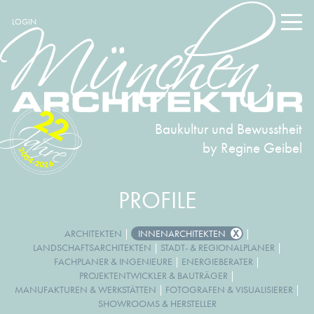
LOGIN
22
Baukultur und Bewusstheit
by Regine Geibel
2004-2026
PROFILE
ARCHITEKTEN
|
INNENARCHITEKTEN
|
LANDSCHAFTSARCHITEKTEN
|
STADT- & REGIONALPLANER
|
FACHPLANER & INGENIEURE
|
ENERGIEBERATER
|
PROJEKTENTWICKLER & BAUTRÄGER
|
MANUFAKTUREN & WERKSTÄTTEN
|
FOTOGRAFEN & VISUALISIERER
|
SHOWROOMS & HERSTELLER