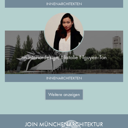
INNENARCHITEKTEN
nn-interiordesign, Natalie Nguyen-Ton
INNENARCHITEKTEN
Weitere anzeigen
JOIN MÜNCHENARCHITEKTUR