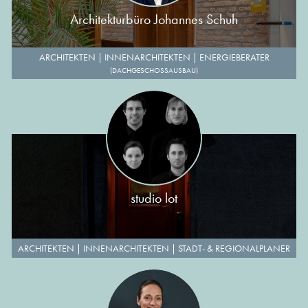
Architekturbüro Johannes Schuh
ARCHITEKTEN
|
INNENARCHITEKTEN
|
ENERGIEBERATER
(DACHGESCHOSSAUSBAU)
studio lot
ARCHITEKTEN
|
INNENARCHITEKTEN
|
STADT- & REGIONALPLANER