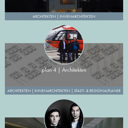
ARCHITEKTEN
|
INNENARCHITEKTEN
plan 4 | Architekten
ARCHITEKTEN
|
INNENARCHITEKTEN
|
STADT- & REGIONALPLANER