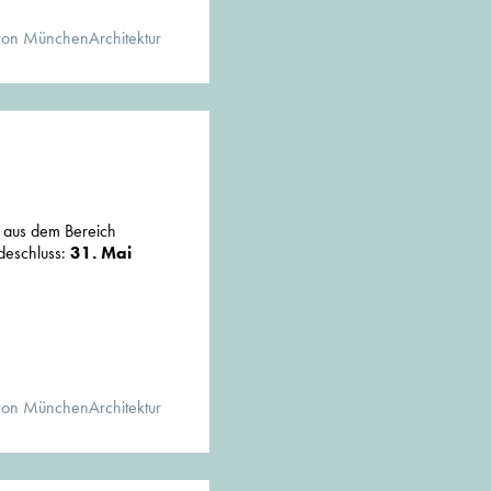
von MünchenArchitektur
n aus dem Bereich
ndeschluss:
31. Mai
von MünchenArchitektur