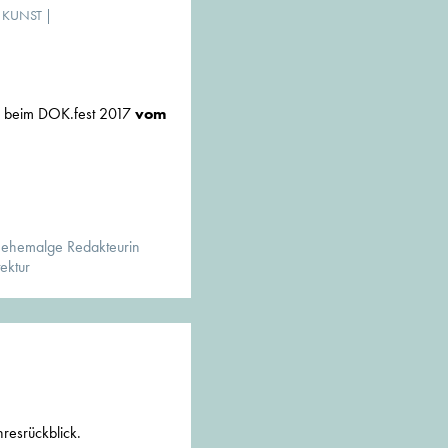
& KUNST
|
ur beim DOK.fest 2017
vom
 ehemalge Redakteurin
ektur
hresrückblick.