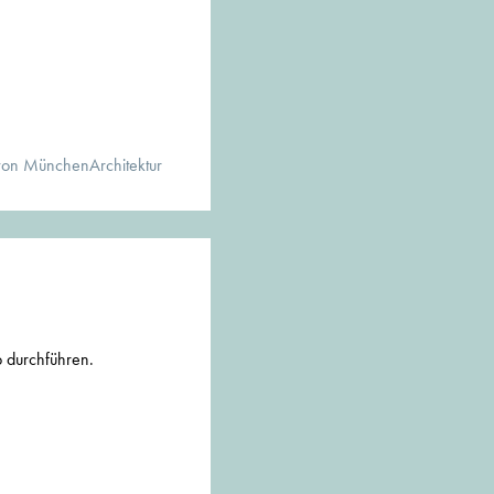
von MünchenArchitektur
b durchführen.