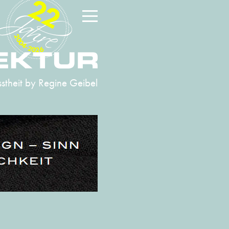
22
2004-2026
stheit
by Regine Geibel