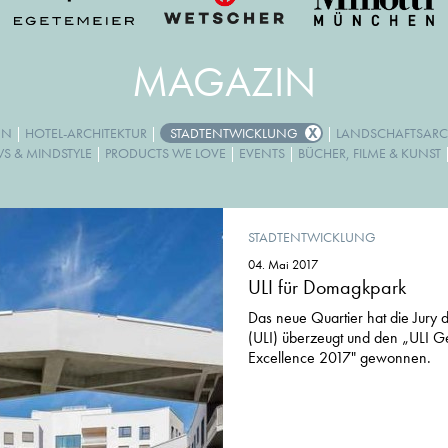
MAGAZIN
GN
|
HOTEL-ARCHITEKTUR
|
STADTENTWICKLUNG
|
LANDSCHAFTSARC
WS & MINDSTYLE
|
PRODUCTS WE LOVE
|
EVENTS
|
BÜCHER, FILME & KUNST
STADTENTWICKLUNG
04. Mai 2017
ULI für Domagkpark
Das neue Quartier hat die Jury d
(ULI) überzeugt und den „ULI 
Excellence 2017" gewonnen.