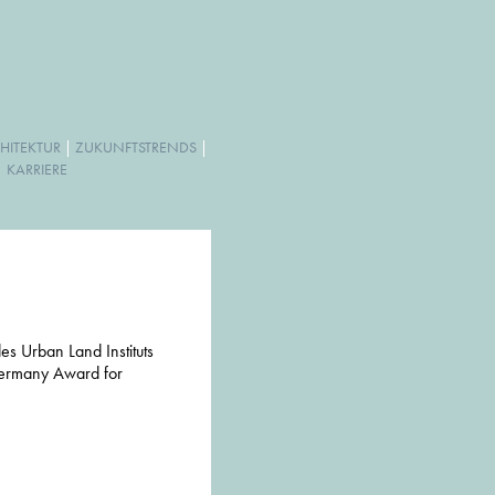
HITEKTUR
|
ZUKUNFTSTRENDS
|
|
KARRIERE
es Urban Land Instituts
Germany Award for