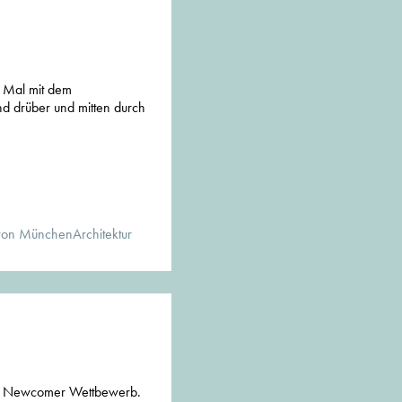
 Mal mit dem
d drüber und mitten durch
von MünchenArchitektur
ler Newcomer Wettbewerb.