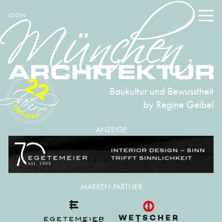
LOGIN
22
Baukultur und Bewusstheit
by Regine Geibel
2004-2026
ANZEIGE