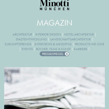
MAGAZIN
ARCHITEKTUR
|
INTERIOR DESIGN
|
HOTEL-ARCHITEKTUR
|
STADTENTWICKLUNG
|
LANDSCHAFTSARCHITEKTUR
|
ZUKUNFTSTRENDS
|
INTERVIEWS & MINDSTYLE
|
PRODUCTS WE LOVE
|
EVENTS
|
BÜCHER, FILME & KUNST
|
KARRIERE
|
PRESSESPIEGEL