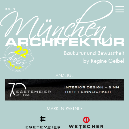
LOGIN
22
Baukultur und Bewusstheit
by Regine Geibel
2004-2026
ANZEIGE