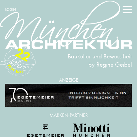
LOGIN
22
Baukultur und Bewusstheit
by Regine Geibel
2004-2026
ANZEIGE