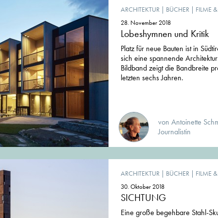
ARCHITEKTUR
|
BÜCHER
|
FILME 
28. November 2018
Lobeshymnen und Kritik
Platz für neue Bauten ist in Südt
sich eine spannende Architektur
Bildband zeigt die Bandbreite p
letzten sechs Jahren.
von Antoinette Schme
Journalistin
ARCHITEKTUR
|
BÜCHER
|
FILME 
30. Oktober 2018
SICHTUNG
Eine große begehbare Stahl-Skul