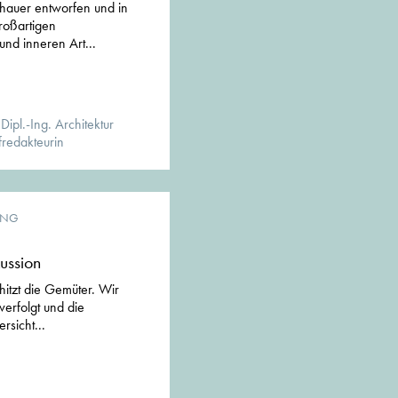
dhauer entworfen und in
 großartigen
nd inneren Art...
ipl.-Ing. Architektur
redakteurin
UNG
ussion
itzt die Gemüter. Wir
erfolgt und die
sicht...