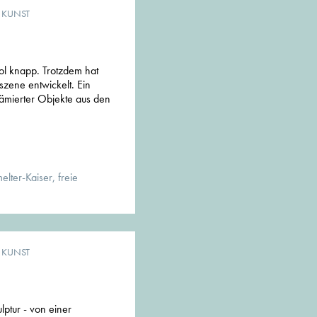
& KUNST
irol knapp. Trotzdem hat
szene entwickelt. Ein
rämierter Objekte aus den
lter-Kaiser, freie
& KUNST
ptur - von einer