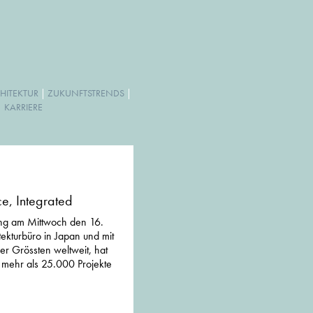
HITEKTUR
|
ZUKUNFTSTRENDS
|
|
KARRIERE
e, Integrated
ung am Mittwoch den 16.
tekturbüro in Japan und mit
er Grössten weltweit, hat
 mehr als 25.000 Projekte