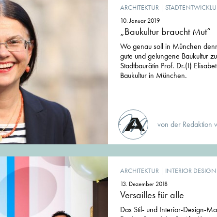
ARCHITEKTUR
|
STADTENTWICKL
10. Januar 2019
„Baukultur braucht Mut“
Wo genau soll in München den
gute und gelungene Baukultur z
Stadtbaurätin Prof. Dr.(I) Elis
Baukultur in München.
von der Redaktion 
ARCHITEKTUR
|
INTERIOR DESIGN
13. Dezember 2018
Versailles für alle
Das Stil- und Interior-Design-M