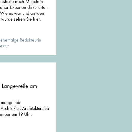
resshalle nach München
terior-Experten diskutierten
 Wie es war und an wen
wurde sehen Sie hier.
 ehemalge Redakteurin
ektur
g: Langeweile am
e mangelnde
rchitektur. Architekturclub
ember um 19 Uhr.