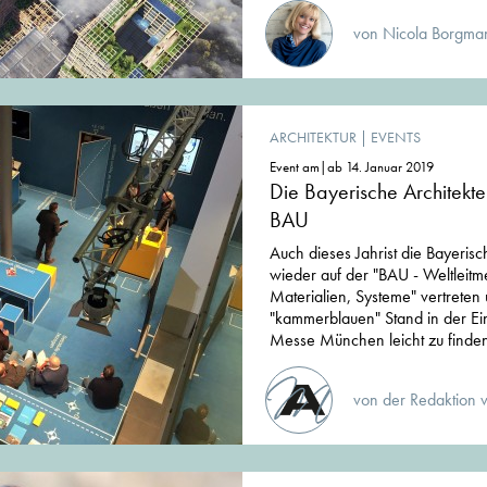
von Nicola Borgman
ARCHITEKTUR
|
EVENTS
Event am|ab 14. Januar 2019
Die Bayerische Architekt
BAU
Auch dieses Jahrist die Bayeri
wieder auf der "BAU - Weltleitme
Materialien, Systeme" vertreten 
"kammerblauen" Stand in der Ei
Messe München leicht zu finde
von der Redaktion 