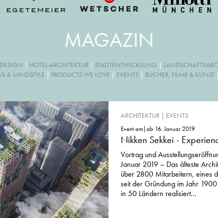
MAGAZIN
 DESIGN
|
HOTEL-ARCHITEKTUR
|
STADTENTWICKLUNG
|
LANDSCHAFTSARC
WS & MINDSTYLE
|
PRODUCTS WE LOVE
|
EVENTS
|
BÜCHER, FILME & KUNST
ARCHITEKTUR
|
EVENTS
Event am|ab 16. Januar 2019
Nikken Sekkei - Experienc
Vortrag und Ausstellungseröffn
Januar 2019 – Das älteste Archi
über 2800 Mitarbeitern, eines d
seit der Gründung im Jahr 1900
in 50 Ländern realisiert...