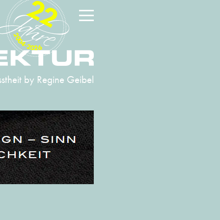
22
2004-2026
stheit
by Regine Geibel