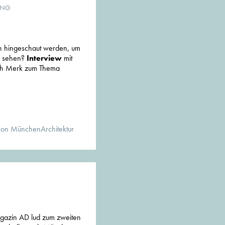
UNG
n hingeschaut werden, um
u sehen?
Interview
mit
abeth Merk zum Thema
von MünchenArchitektur
agazin AD lud zum zweiten