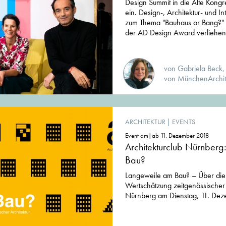
Design Summit in die Alte Kong
ein. Design-, Architektur- und In
zum Thema "Bauhaus or Bang?"
der AD Design Award verliehen 
von Gabriela Beck,
von MünchenArchit
ARCHITEKTUR
|
EVENTS
Event am|ab 11. Dezember 2018
Architekturclub Nürnber
Bau?
Langeweile am Bau? – Über di
Wertschätzung zeitgenössischer A
Nürnberg am Dienstag, 11. Dez