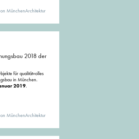
von MünchenArchitektur
hnungsbau 2018 der
jekte für qualitätvolles
ungsbau in München.
 Januar 2019
.
von MünchenArchitektur