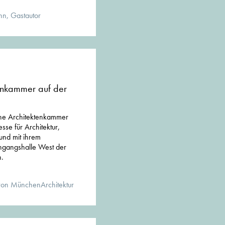
n, Gastautor
enkammer auf der
sche Architektenkammer
sse für Architektur,
und mit ihrem
ngangshalle West der
n.
von MünchenArchitektur